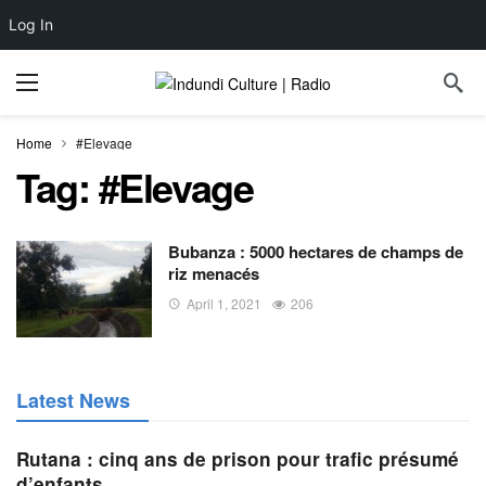
Log In
Home
#Elevage
Tag:
#Elevage
Bubanza : 5000 hectares de champs de
riz menacés
April 1, 2021
206
Latest News
Rutana : cinq ans de prison pour trafic présumé
d’enfants