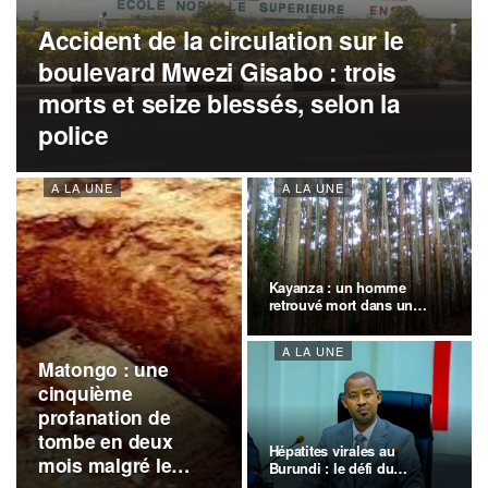
Accident de la circulation sur le
boulevard Mwezi Gisabo : trois
morts et seize blessés, selon la
police
A LA UNE
A LA UNE
Kayanza : un homme
retrouvé mort dans un
boisement
A LA UNE
Matongo : une
cinquième
profanation de
tombe en deux
Hépatites virales au
mois malgré le
Burundi : le défi du
dépistage…