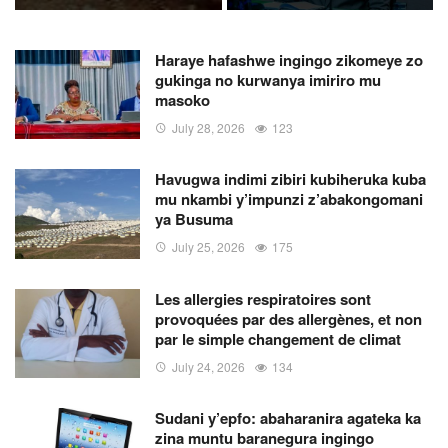
renforcement des
mesures de
sécurité
Haraye hafashwe ingingo zikomeye zo
gukinga no kurwanya imiriro mu
masoko
July 28, 2026
123
Havugwa indimi zibiri kubiheruka kuba
mu nkambi y’impunzi z’abakongomani
ya Busuma
July 25, 2026
175
Les allergies respiratoires sont
provoquées par des allergènes, et non
par le simple changement de climat
July 24, 2026
134
Sudani y’epfo: abaharanira agateka ka
zina muntu baranegura ingingo