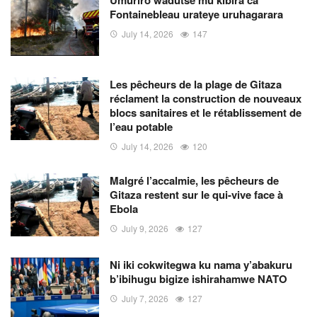
Fontainebleau urateye uruhagarara
July 14, 2026
147
Les pêcheurs de la plage de Gitaza
réclament la construction de nouveaux
blocs sanitaires et le rétablissement de
l’eau potable
July 14, 2026
120
Malgré l’accalmie, les pêcheurs de
Gitaza restent sur le qui-vive face à
Ebola
July 9, 2026
127
Ni iki cokwitegwa ku nama y’abakuru
b’ibihugu bigize ishirahamwe NATO
July 7, 2026
127