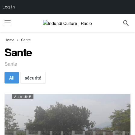
Log In
Home
Sante
Sante
Sante
All
sécurité
A LA UNE