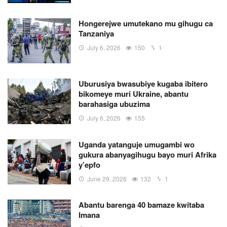
Hongerejwe umutekano mu gihugu ca
Tanzaniya
July 6, 2026
150
1
Uburusiya bwasubiye kugaba ibitero
bikomeye muri Ukraine, abantu
barahasiga ubuzima
July 6, 2026
155
Uganda yatanguje umugambi wo
gukura abanyagihugu bayo muri Afrika
y’epfo
June 29, 2026
132
1
Abantu barenga 40 bamaze kwitaba
Imana