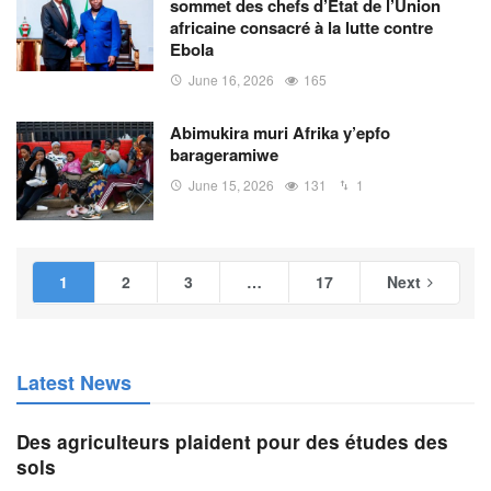
sommet des chefs d’État de l’Union
africaine consacré à la lutte contre
Ebola
June 16, 2026
165
Abimukira muri Afrika y’epfo
barageramiwe
June 15, 2026
131
1
1
2
3
…
17
Next
Latest News
Des agriculteurs plaident pour des études des
sols