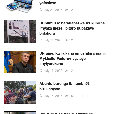
yafashwe
July 21, 2026
121
Buhumuza: barababazwa n’ukubona
imyaka iheze, ibitaro bubakiwe
bidakora
July 18, 2026
124
Ukraine: kwirukana umushikiranganji
Mykhailo Fedorov vyateye
imyiyerekano
July 16, 2026
121
Abantu barenga ibihumbi 53
birukanywe
July 14, 2026
150
1
Umuriro wadutse mu kibira ca