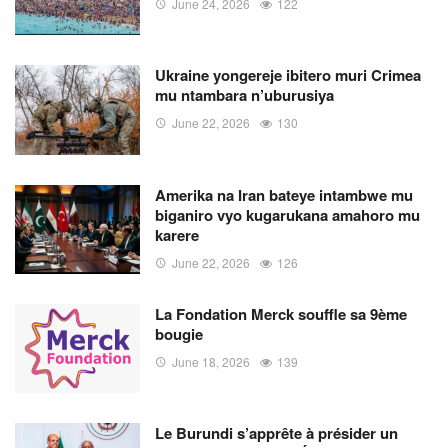
June 24, 2026
122
Ukraine yongereje ibitero muri Crimea
mu ntambara n’uburusiya
June 22, 2026
130
Amerika na Iran bateye intambwe mu
biganiro vyo kugarukana amahoro mu
karere
June 22, 2026
126
La Fondation Merck souffle sa 9ème
bougie
June 18, 2026
139
Le Burundi s’apprête à présider un