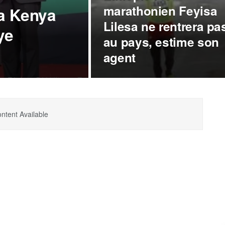
marathonien Feyisa
a Kenya
Lilesa ne rentrera pa
ye
au pays, estime son
agent
ntent Available