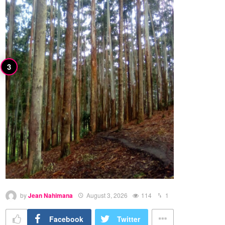
by
Jean Nahimana
August 3, 2026
114
1
Facebook
Twitter