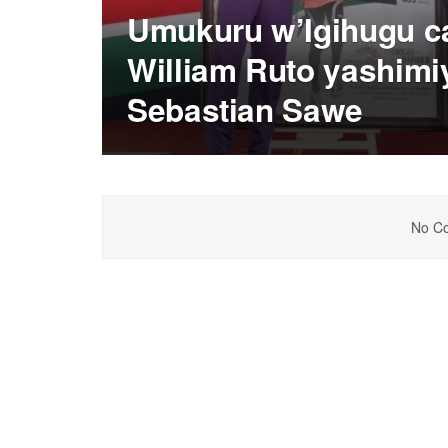
Umukuru w’Igihugu c
William Ruto yashimi
Sebastian Sawe
No Co