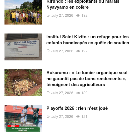
Kirundo : les exploitants du marais
Nyavyamo en colère
July 27, 2026
132
Institut Saint Kizito : un refuge pour les
enfants handicapés en quête de soutien
July 27, 2026
127
Rukaramu : « Le fumier organique seul
ne garantit pas de bons rendements »,
témoignent des agriculteurs
July 27, 2026
139
Playoffs 2026 : rien n’est joué
July 27, 2026
121