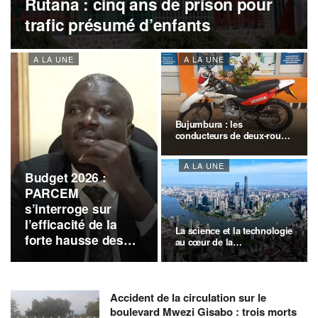
Rutana : cinq ans de prison pour
trafic présumé d’enfants
A LA UNE
A LA UNE
Bujumbura : les
conducteurs de deux-roues
demandent un…
A LA UNE
Budget 2026 :
PARCEM
s’interroge sur
l’efficacité de la
La science et la technologie
forte hausse des
au cœur de la…
dépenses
publiques
Accident de la circulation sur le
boulevard Mwezi Gisabo : trois morts