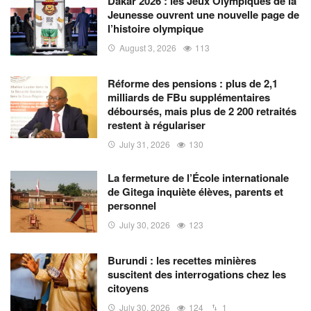
Dakar 2026 : les Jeux Olympiques de la
Jeunesse ouvrent une nouvelle page de
l’histoire olympique
August 3, 2026
113
Réforme des pensions : plus de 2,1
milliards de FBu supplémentaires
déboursés, mais plus de 2 200 retraités
restent à régulariser
July 31, 2026
130
La fermeture de l’École internationale
de Gitega inquiète élèves, parents et
personnel
July 30, 2026
123
Burundi : les recettes minières
suscitent des interrogations chez les
citoyens
July 30, 2026
124
1