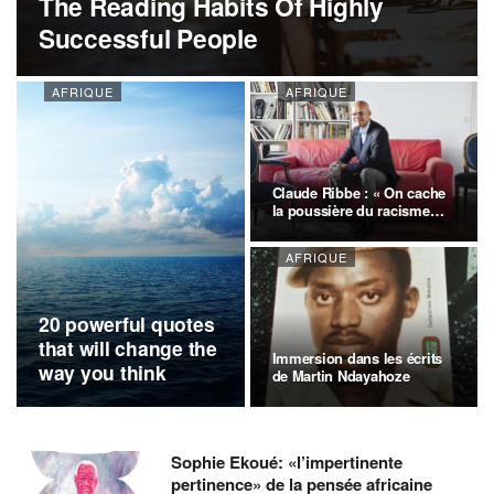
The Reading Habits Of Highly
Successful People
AFRIQUE
AFRIQUE
Claude Ribbe : « On cache
la poussière du racisme
sous…
AFRIQUE
20 powerful quotes
that will change the
Immersion dans les écrits
way you think
de Martin Ndayahoze
Sophie Ekoué: «l’impertinente
pertinence» de la pensée africaine