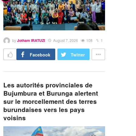
by
Jotham IRATUZI
August 7, 2026
108
1
Facebook
Twitter
Les autorités provinciales de
Bujumbura et Burunga alertent
sur le morcellement des terres
burundaises vers les pays
voisins