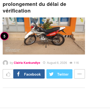
prolongement du délai de
vérification
by
Clairia Kankundiye
August 6, 2026
116
Facebook
Twitter