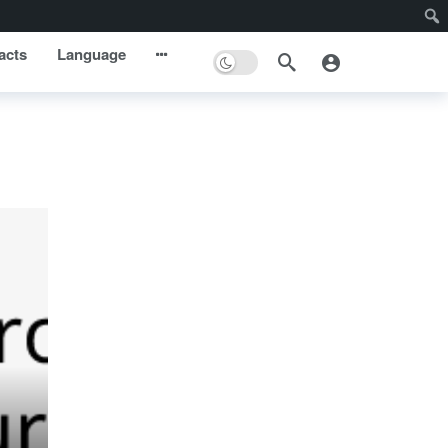
acts
Language