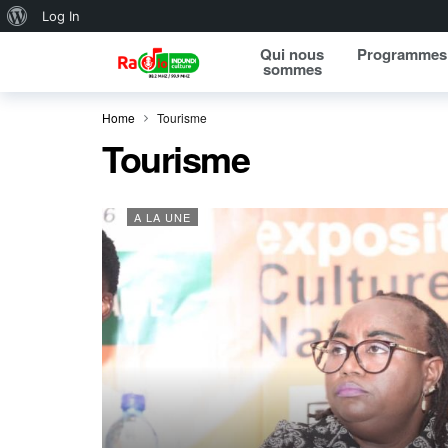
About WordPress
Log In
Qui nous
Programmes
sommes
Home
Tourisme
Tourisme
A LA UNE