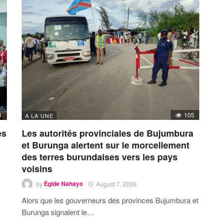
1
105
A LA UNE
es
Les autorités provinciales de Bujumbura
et Burunga alertent sur le morcellement
des terres burundaises vers les pays
voisins
by
Égide Nahayo
August 7, 2026
Alors que les gouverneurs des provinces Bujumbura et
Burunga signalent le…