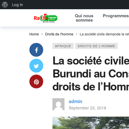
About WordPress
Log In
Qui nous
Programmes
sommes
Home
Droits de l'homme
La société civile demande le re
AFRIQUE
DROITS DE L'HOMME
La société civil
Burundi au Cons
droits de l’Ho
admin
September 22, 2018