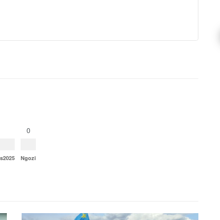
0
ns2025
Ngozi