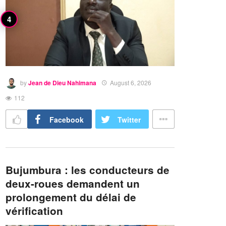
by
Jean de Dieu Nahimana
August 6, 2026
112
Facebook
Twitter
Bujumbura : les conducteurs de
deux-roues demandent un
prolongement du délai de
vérification