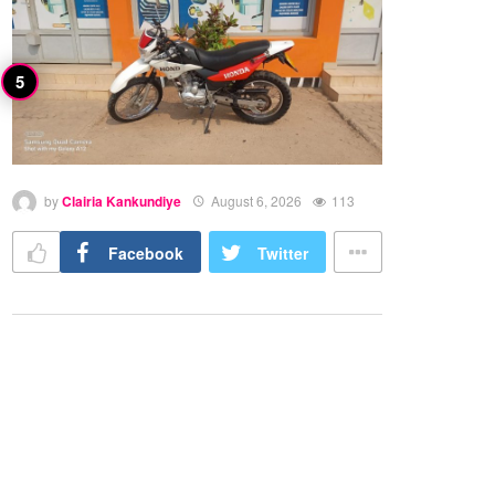
by
Clairia Kankundiye
August 6, 2026
113
Facebook
Twitter