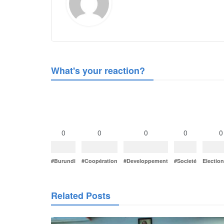
What's your reaction?
0
0
0
0
0
#Burundi
#Coopération
#Developpement
#Societé
Electio
Related Posts