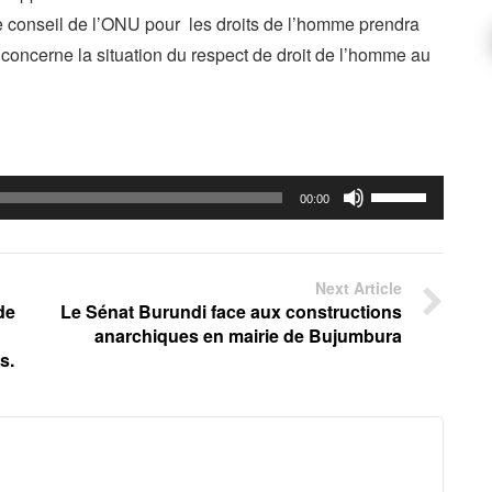
 conseil de l’ONU pour les droits de l’homme prendra
 concerne la situation du respect de droit de l’homme au
Use
00:00
Up/Down
Arrow
keys
Next Article
de
Le Sénat Burundi face aux constructions
to
anarchiques en mairie de Bujumbura
increase
s.
or
decrease
volume.