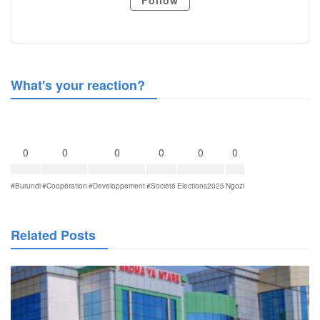
Follow
What's your reaction?
0
0
0
0
0
0
#Burundi
#Coopération
#Developpement
#Societé
Elections2025
Ngozi
Related Posts