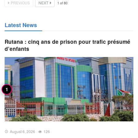
PREVIOUS
NEXT
1
of
80
Latest News
Rutana : cinq ans de prison pour trafic présumé
d’enfants
August 6, 2026
126