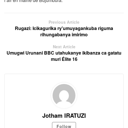
l’air en mairie de Bujumbura.
Previous Article
Rugazi: Icikagurika ry'umuyagankuba riguma
rihungabanya imirimo
Next Article
Umugwi Urunani BBC utahukanye ikibanza ca gatatu
muri Élite 16
Jotham IRATUZI
Follow