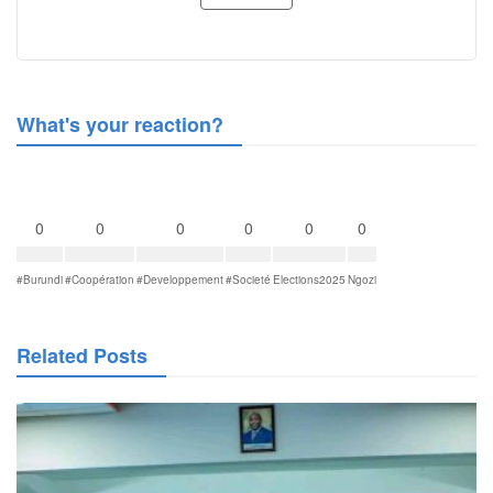
What's your reaction?
0
0
0
0
0
0
#Burundi
#Coopération
#Developpement
#Societé
Elections2025
Ngozi
Related Posts