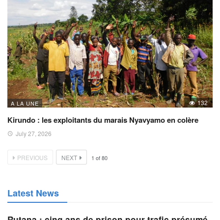
132
A LA UNE
Kirundo : les exploitants du marais Nyavyamo en colère
July 27, 2026
PREVIOUS
NEXT
1
of
80
Latest News
Rutana : cinq ans de prison pour trafic présumé