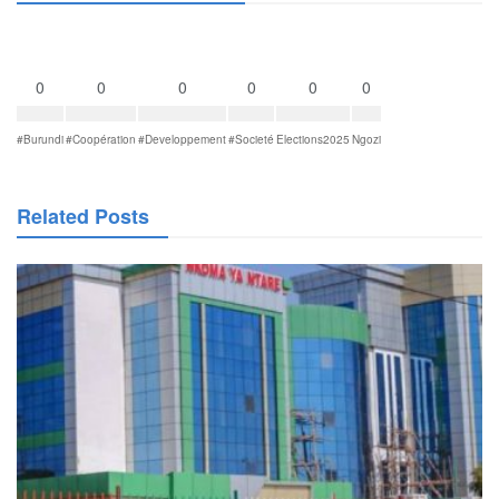
0
0
0
0
0
0
#Burundi
#Coopération
#Developpement
#Societé
Elections2025
Ngozi
Related Posts