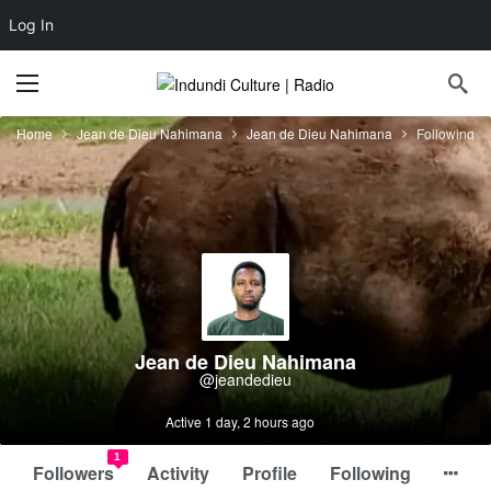
Log In
Home
Jean de Dieu Nahimana
Jean de Dieu Nahimana
Following
Jean de Dieu Nahimana
@jeandedieu
Active 1 day, 2 hours ago
1
Followers
Activity
Profile
Following