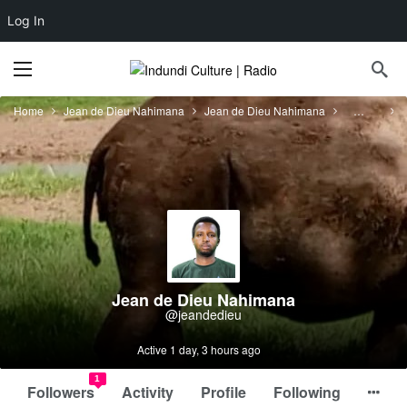
Log In
Home
Jean de Dieu Nahimana
Jean de Dieu Nahimana
Forums
Jean de Dieu Nahimana
@jeandedieu
Active 1 day, 3 hours ago
1
Followers
Activity
Profile
Following