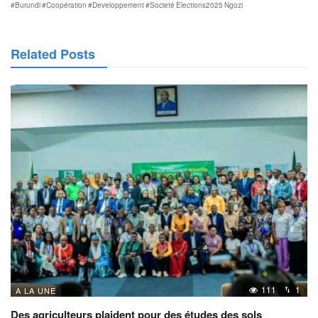
#Burundi
#Coopération
#Developpement
#Societé
Elections2025
Ngozi
Related Posts
111
1
A LA UNE
Des agriculteurs plaident pour des études des sols