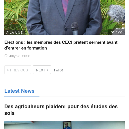
122
A LA UNE
Élections : les membres des CECI prêtent serment avant
d’entrer en formation
July 28, 2026
PREVIOUS
NEXT
1
of
80
Latest News
Des agriculteurs plaident pour des études des
sols