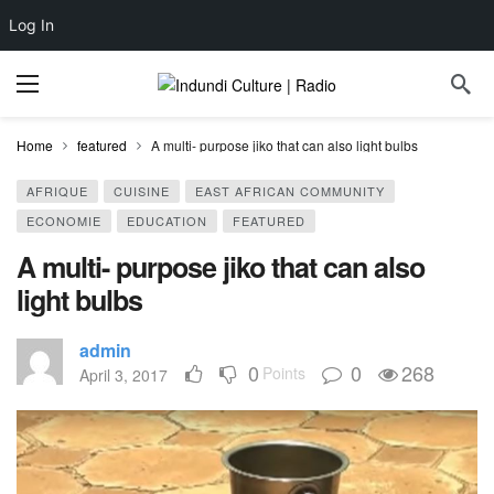
Log In
Home
featured
A multi- purpose jiko that can also light bulbs
AFRIQUE
CUISINE
EAST AFRICAN COMMUNITY
ECONOMIE
EDUCATION
FEATURED
A multi- purpose jiko that can also
light bulbs
admin
0
0
268
Points
April 3, 2017