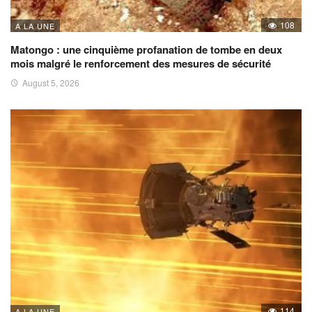
108
A LA UNE
Matongo : une cinquième profanation de tombe en deux
mois malgré le renforcement des mesures de sécurité
August 5, 2026
114
A LA UNE