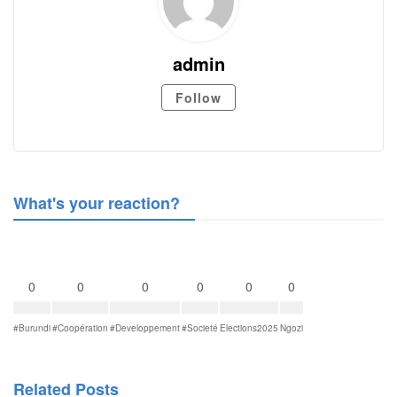
admin
Follow
What's your reaction?
0
0
0
0
0
0
#Burundi
#Coopération
#Developpement
#Societé
Elections2025
Ngozi
Related Posts