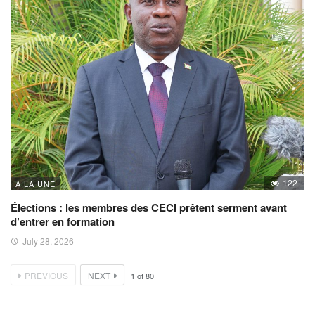
122
A LA UNE
Élections : les membres des CECI prêtent serment avant
d’entrer en formation
July 28, 2026
PREVIOUS
NEXT
1
of
80