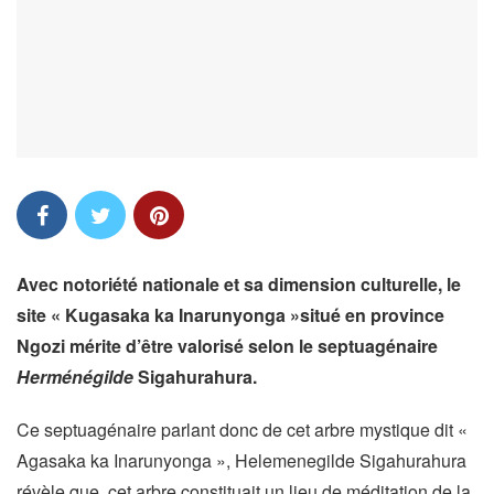
Avec notoriété nationale et sa dimension culturelle, le
site « Kugasaka ka Inarunyonga »situé en province
Ngozi mérite d’être valorisé selon le septuagénaire
Herménégilde
Sigahurahura.
Ce septuagénaire parlant donc de cet arbre mystique dit «
Agasaka ka Inarunyonga », Helemenegilde Sigahurahura
révèle que, cet arbre constituait un lieu de méditation de la