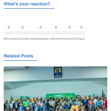
What's your reaction?
0
0
0
0
0
0
#Burundi
#Coopération
#Developpement
#Societé
Elections2025
Ngozi
Related Posts