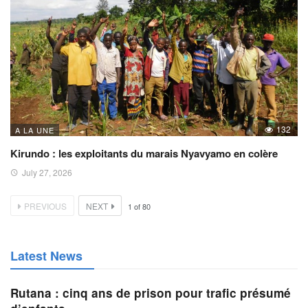
132
A LA UNE
Kirundo : les exploitants du marais Nyavyamo en colère
July 27, 2026
PREVIOUS
NEXT
1
of
80
Latest News
Rutana : cinq ans de prison pour trafic présumé