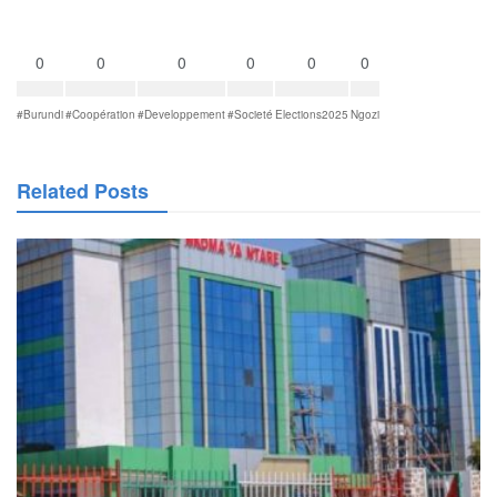
0
0
0
0
0
0
#Burundi
#Coopération
#Developpement
#Societé
Elections2025
Ngozi
Related Posts