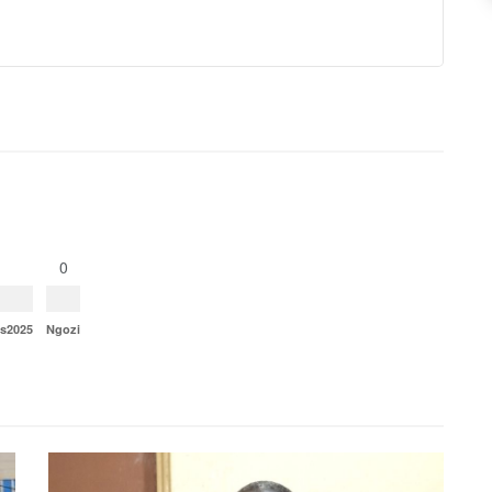
0
ns2025
Ngozi