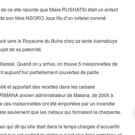
s de ce site raconte que Ntare RUSHATSI était un enfant
e son frère NSORO, tous fils d’un roitelet nommé
éplacé vers le Royaume du Buha chez sa tante Inamabuye
ujet de sa paternité.
élaissé. Quand on y arrive, on trouve 5 maisonnettes de
 aujourd’hui partiellement couvertes de paille.
ité et apportait des recettes dans les caisses
MANA ancien administrateur de Matana, de 2005 à
 de ces maisonnettes ont été emportées par un incendie
 reste seulement que les métaux qui formaient la charpente.
 qui dit qu’elle était dans le temps chargée d’accueillir
gret que cet endroit touristique n’est plus bien entretenu et