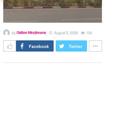
by
Odilon Nkejimana
August 5, 2026
104
Facebook
Twitter