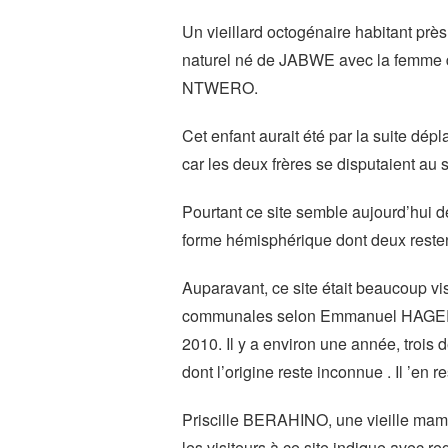
Un vieillard octogénaire habitant prè
naturel né de JABWE avec la femme d
NTWERO.
Cet enfant aurait été par la suite d
car les deux frères se disputaient au s
Pourtant ce site semble aujourd’hui d
forme hémisphérique dont deux restent
Auparavant, ce site était beaucoup vis
communales selon Emmanuel HAGERI
2010. Il y a environ une année, trois
dont l’origine reste inconnue . Il ’en
Priscille BERAHINO, une vieille maman
les visiteurs à ce site indique avec re