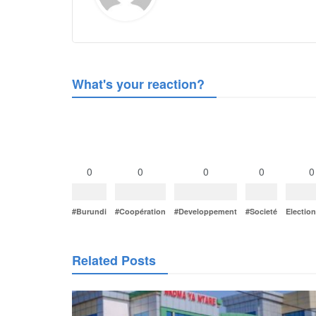
What's your reaction?
0
0
0
0
0
#Burundi
#Coopération
#Developpement
#Societé
Electio
Related Posts