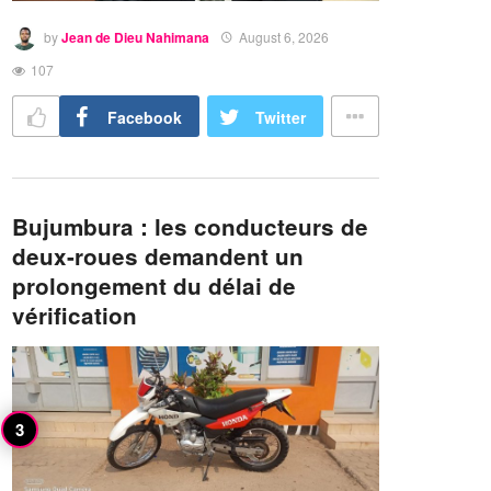
by
Jean de Dieu Nahimana
August 6, 2026
107
Facebook
Twitter
Bujumbura : les conducteurs de
deux-roues demandent un
prolongement du délai de
vérification