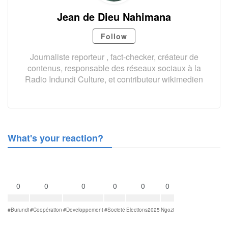
Jean de Dieu Nahimana
Follow
Journaliste reporteur , fact-checker, créateur de
contenus, responsable des réseaux sociaux à la
Radio Indundi Culture, et contributeur wikimedien
What's your reaction?
0
0
0
0
0
0
#Burundi
#Coopération
#Developpement
#Societé
Elections2025
Ngozi