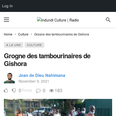
Log In
Home
Culture
Grogne des tambourinaires de Gishora
A LA UNE
CULTURE
Grogne des tambourinaires de
Gishora
Jean de Dieu Nahimana
November 9, 2021
0
0
183
Points