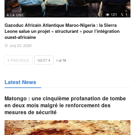
121
1
A LA UNE
Gazoduc Africain Atlantique Maroc-Nigeria : la Sierra
Leone salue un projet « structurant » pour l’intégration
ouest-africaine
July 22, 2026
PREVIOUS
NEXT
1
of
79
Latest News
Matongo : une cinquième profanation de tombe
en deux mois malgré le renforcement des
mesures de sécurité