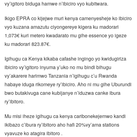
vy’igitoro biduga hamwe n’ibiciro vyo kubitwara.
Ikigo EPRA co kijejwe muri kenya camenyesheje ko ibiciro
vyo kuzana amazutu ciyongereye kigera ku madorari
1,073€ kuri metero kwadarato mu gihe essence yo igeze
ku madorari 823.87€.
Igihugu ca Kenya kikaba cafashe ingingo yo kwidugiriza
ibiciro vy’igitoro inyuma y’uko no mu bindi bihugu
vy’akarere harimwo Tanzania n’igihugu c’u Rwanda
habaye iduga rikomeye ry’ibiciro. Aho ni mu gihe Uburundi
bwo butakivuga cane kubijanye n’iduzwa canke ibura
ry’ibitoro.
Mu misi iheze igihugu ca kenya caribonekejemwo kandi
ikibazo c’ibura ry’ibitoro aho hafi 20%vy’ama stations
vyavuze ko atagira ibitoro .