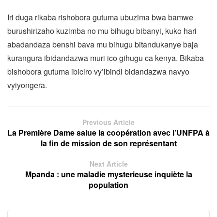
Iri duga rikaba rishobora gutuma ubuzima bwa bamwe
burushirizaho kuzimba no mu bihugu bibanyi, kuko hari
abadandaza benshi bava mu bihugu bitandukanye baja
kurangura ibidandazwa muri ico gihugu ca kenya. Bikaba
bishobora gutuma ibiciro vy’ibindi bidandazwa navyo
vyiyongera.
Previous Article
La Première Dame salue la coopération avec l’UNFPA à
la fin de mission de son représentant
Next Article
Mpanda : une maladie mysterieuse inquiète la
population