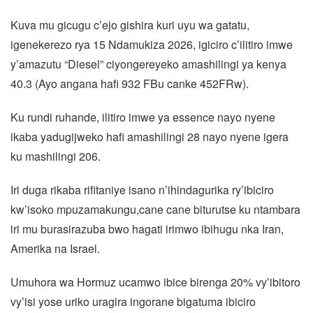
Kuva mu gicugu c’ejo gishira kuri uyu wa gatatu,
igenekerezo rya 15 Ndamukiza 2026, igiciro c’ilitiro imwe
y’amazutu “Diesel” ciyongereyeko amashilingi ya kenya
40.3 (Ayo angana hafi 932 FBu canke 452FRw).
Ku rundi ruhande, ilitiro imwe ya essence nayo nyene
ikaba yadugijweko hafi amashilingi 28 nayo nyene igera
ku mashilingi 206.
Iri duga rikaba rifitaniye isano n’ihindagurika ry’ibiciro
kw’isoko mpuzamakungu,cane cane biturutse ku ntambara
iri mu burasirazuba bwo hagati irimwo ibihugu nka Iran,
Amerika na Israel.
Umuhora wa Hormuz ucamwo ibice birenga 20% vy’ibitoro
vy’isi yose uriko uragira ingorane bigatuma ibiciro