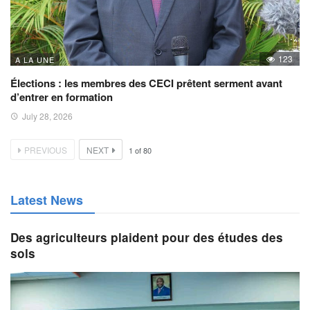
123
A LA UNE
Élections : les membres des CECI prêtent serment avant
d’entrer en formation
July 28, 2026
PREVIOUS
NEXT
1
of
80
Latest News
Des agriculteurs plaident pour des études des
sols