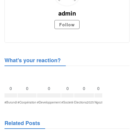
admin
Follow
What's your reaction?
0
0
0
0
0
0
#Burundi
#Coopération
#Developpement
#Societé
Elections2025
Ngozi
Related Posts