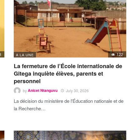
8
122
A LA UNE
La fermeture de l’École internationale de
Gitega inquiète élèves, parents et
personnel
by
Anicet Ntanguvu
July 30, 2026
La décision du ministère de l'Éducation nationale et de
la Recherche…