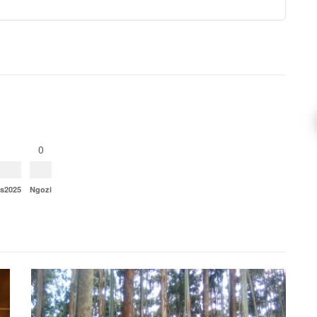
0
ns2025
Ngozi