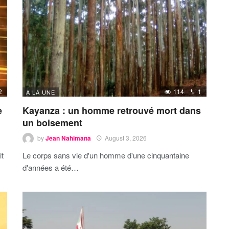
2
114
1
A LA UNE
e
Kayanza : un homme retrouvé mort dans
un boisement
by
Jean Nahimana
August 3, 2026
it
Le corps sans vie d'un homme d'une cinquantaine
d'années a été…