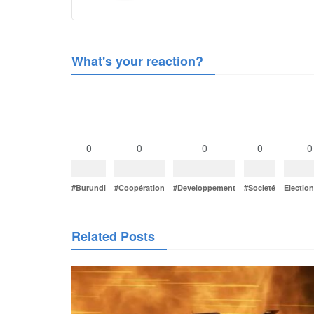
What's your reaction?
0
0
0
0
0
#Burundi
#Coopération
#Developpement
#Societé
Electio
Related Posts