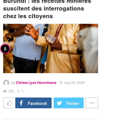
Burundi : les recettes minières
suscitent des interrogations
chez les citoyens
by
Christa Lyse Harerimana
July 30, 2026
122
1
Facebook
Twitter