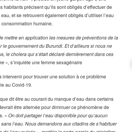
 habitants précisent qu’ils sont obligés d’effectuer de
 eau, et se retrouvent également obligés d’utiliser l’eau
 la consommation humaine.
e mettre en application les mesures de préventions de la
 le gouvernement du Burundi. Et d’ailleurs si nous ne
, le cholera qui s’était déclaré dernièrement dans ces
re »,
s’inquiète une femme sexagénaire
 intervenir pour trouver une solution à ce problème
mie au Covid-19.
lique dit être au courant du manque d’eau dans certains
n devrait être alternée pour diminuer ce phénomène de
és.
« On doit partager l’eau disponible pour qu’aucun
h sans l’eau. Nous demandons aux citadins de s’habituer
n de l’eau puisée »,
martèle le porte-parole du ministère