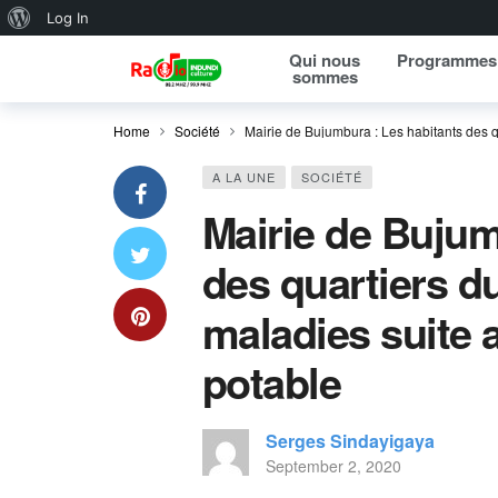
About WordPress
Log In
Qui nous
Programmes
sommes
Home
Société
Mairie de Bujumbura : Les habitants des 
A LA UNE
SOCIÉTÉ
Mairie de Bujum
des quartiers d
maladies suite
potable
Serges Sindayigaya
September 2, 2020