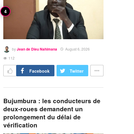
by
Jean de Dieu Nahimana
August 6, 2026
112
Facebook
Twitter
Bujumbura : les conducteurs de
deux-roues demandent un
prolongement du délai de
vérification