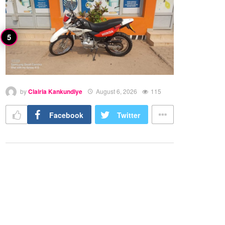
by
Clairia Kankundiye
August 6, 2026
115
Facebook
Twitter