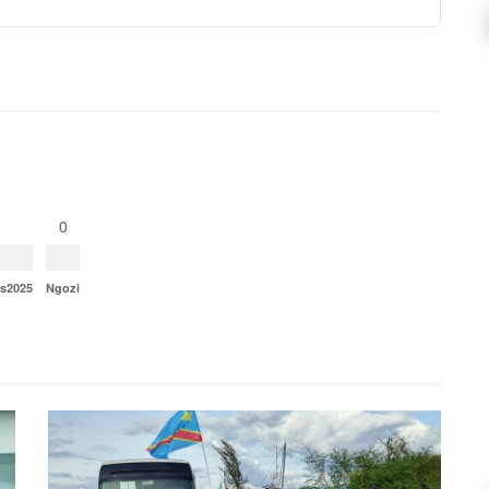
0
ns2025
Ngozi