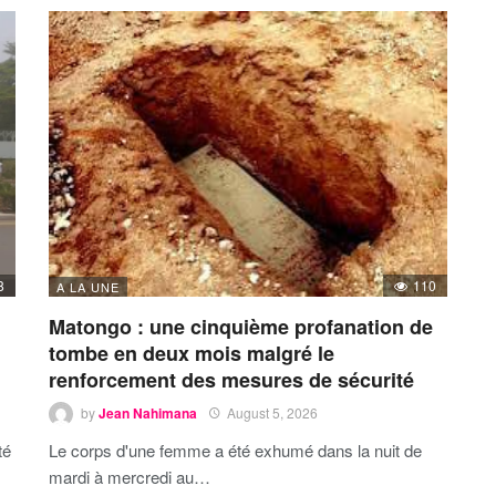
8
110
A LA UNE
Matongo : une cinquième profanation de
tombe en deux mois malgré le
renforcement des mesures de sécurité
by
Jean Nahimana
August 5, 2026
té
Le corps d'une femme a été exhumé dans la nuit de
mardi à mercredi au…