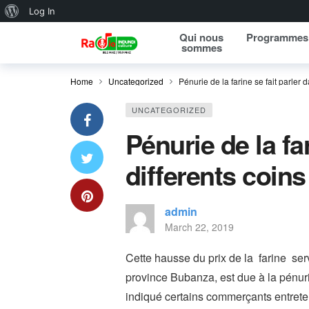
About WordPress
Log In
Qui nous
Programmes
sommes
Home
Uncategorized
Pénurie de la farine se fait parler 
UNCATEGORIZED
Pénurie de la fa
differents coin
admin
March 22, 2019
Cette hausse du prix de la farine serv
province Bubanza, est due à la pénur
indiqué certains commerçants entre