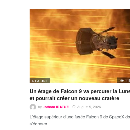
11
A LA UNE
Un étage de Falcon 9 va percuter la Lun
et pourrait créer un nouveau cratère
by
Jotham IRATUZI
August 5, 2026
L'étage supérieur d'une fusée Falcon 9 de SpaceX do
s'écraser…