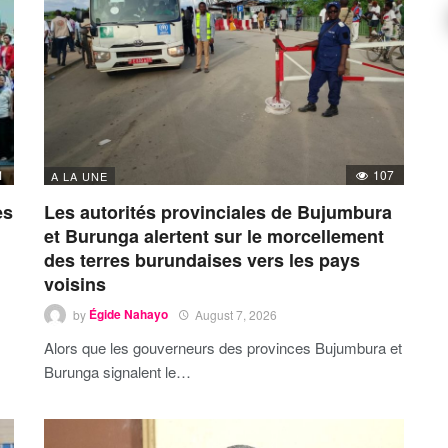
1
107
A LA UNE
es
Les autorités provinciales de Bujumbura
et Burunga alertent sur le morcellement
des terres burundaises vers les pays
voisins
by
Égide Nahayo
August 7, 2026
Alors que les gouverneurs des provinces Bujumbura et
Burunga signalent le…