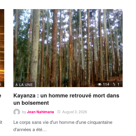
5
114
1
A LA UNE
e
Kayanza : un homme retrouvé mort dans
un boisement
by
Jean Nahimana
August 3, 2026
it
Le corps sans vie d'un homme d'une cinquantaine
d'années a été…