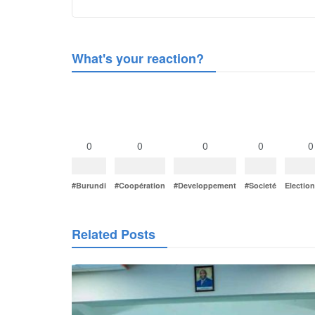
What's your reaction?
0
0
0
0
0
#Burundi
#Coopération
#Developpement
#Societé
Electio
Related Posts