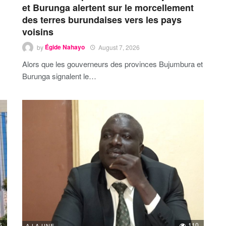
et Burunga alertent sur le morcellement
des terres burundaises vers les pays
voisins
by
Égide Nahayo
August 7, 2026
Alors que les gouverneurs des provinces Bujumbura et
Burunga signalent le…
6
110
A LA UNE