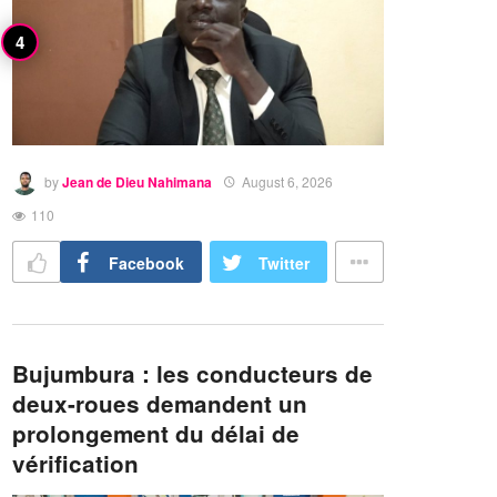
by
Jean de Dieu Nahimana
August 6, 2026
110
Facebook
Twitter
Bujumbura : les conducteurs de
deux-roues demandent un
prolongement du délai de
vérification