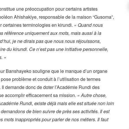
constitue une préoccupation pour certains artistes
poléon Ahishakiye, responsable de la maison “Gusoma”,
ver certaines terminologies en kirundi.
« Quand nous
as référence uniquement aux mots, mais aussi à la
d’hui, je ne dirais pas que nous nous réjouissons,
re du kirundi. Ce n’est pas une initiative personnelle,
s. »
rthur Banshayeko souligne que le manque d’un organe
s pose problème et conduit à l’utilisation de termes
. Il demande donc de doter l’Académie Rundi des
se accomplir efficacement sa mission.
« Autre chose,
’Académie Rundi, existe déjà mais elle est située non loin
 demandons de bien suivre de près ses activités. Il est
s mots inappropriés pour parler de nos métiers. Il faut