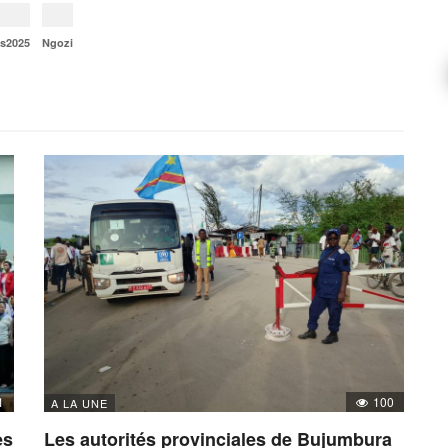
ns2025
Ngozi
1
100
A LA UNE
es
Les autorités provinciales de Bujumbura