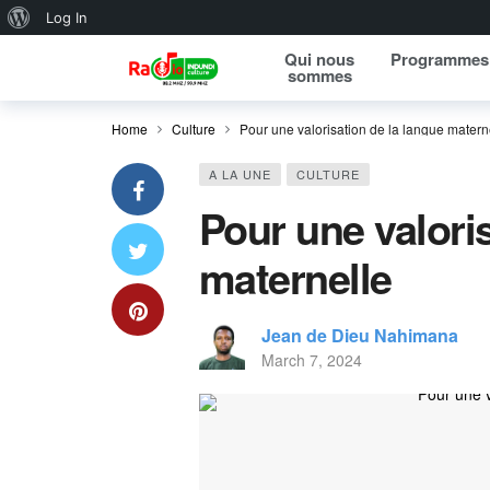
About WordPress
Log In
Qui nous
Programmes
sommes
Home
Culture
Pour une valorisation de la langue matern
A LA UNE
CULTURE
Pour une valori
maternelle
Jean de Dieu Nahimana
March 7, 2024