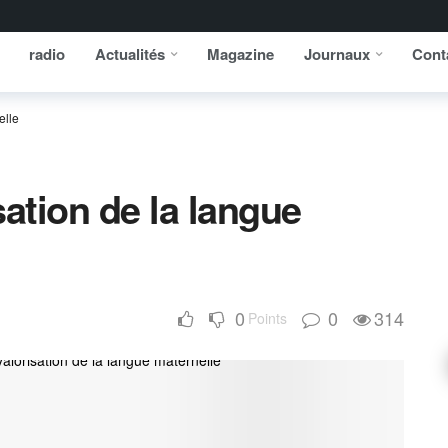
radio
Actualités
Magazine
Journaux
Cont
elle
sation de la langue
0
0
314
Points