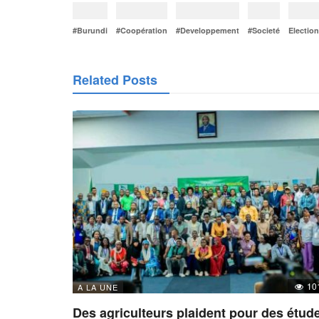
#Burundi
#Coopération
#Developpement
#Societé
Electio
Related Posts
10
A LA UNE
Des agriculteurs plaident pour des étud