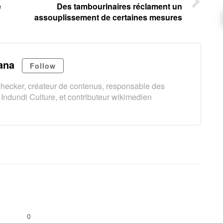
e
Des tambourinaires réclament un
assouplissement de certaines mesures
ana
Follow
t-checker, créateur de contenus, responsable des
Indundi Culture, et contributeur wikimedien
0