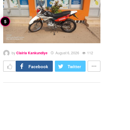
by
Clairia Kankundiye
August 6, 2026
112
Facebook
Twitter