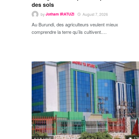
des sols
by
Jotham IRATUZI
August 7, 2026
Au Burundi, des agriculteurs veulent mieux
comprendre la terre qu’ils cultivent.…
12
A LA UNE