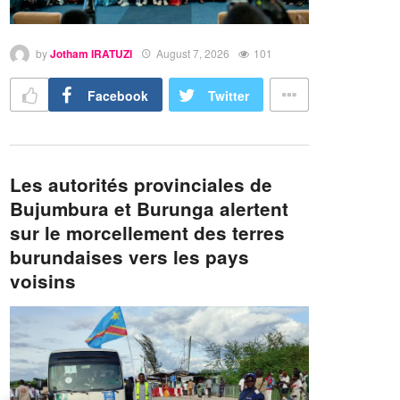
by
Jotham IRATUZI
August 7, 2026
101
Facebook
Twitter
Les autorités provinciales de
Bujumbura et Burunga alertent
sur le morcellement des terres
burundaises vers les pays
voisins