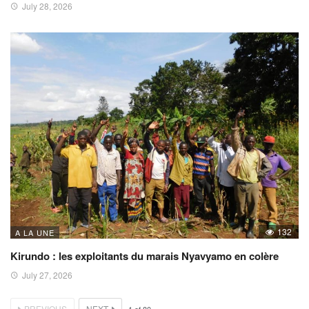
July 28, 2026
132
A LA UNE
Kirundo : les exploitants du marais Nyavyamo en colère
July 27, 2026
PREVIOUS
NEXT
1
of
80