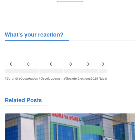
What's your reaction?
0
0
0
0
0
0
#Burundi
#Coopération
#Developpement
#Societé
Elections2025
Ngozi
Related Posts