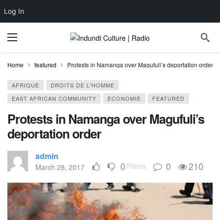
Log In
Home
featured
Protests in Namanga over Magufuli’s deportation order
AFRIQUE
DROITS DE L'HOMME
EAST AFRICAN COMMUNITY
ECONOMIE
FEATURED
Protests in Namanga over Magufuli’s
deportation order
admin
0
0
210
Points
March 28, 2017