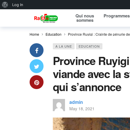
About WordPress
Log In
Qui nous
Programmes
sommes
Home
Education
Province Ruyigi : Crainte de pénurie d
A LA UNE
EDUCATION
Province Ruyigi
viande avec la 
qui s’annonce
admin
May 18, 2021