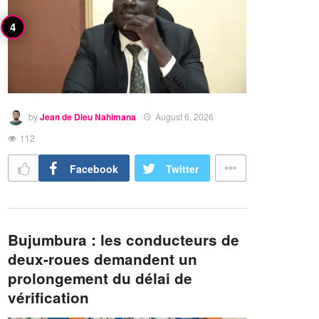
by
Jean de Dieu Nahimana
August 6, 2026
112
Facebook
Twitter
Bujumbura : les conducteurs de
deux-roues demandent un
prolongement du délai de
vérification