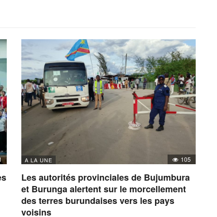
1
105
A LA UNE
es
Les autorités provinciales de Bujumbura
et Burunga alertent sur le morcellement
des terres burundaises vers les pays
voisins