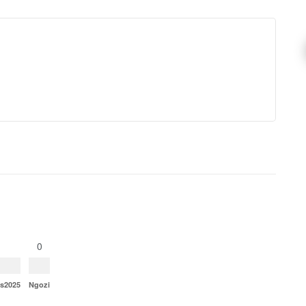
0
ns2025
Ngozi