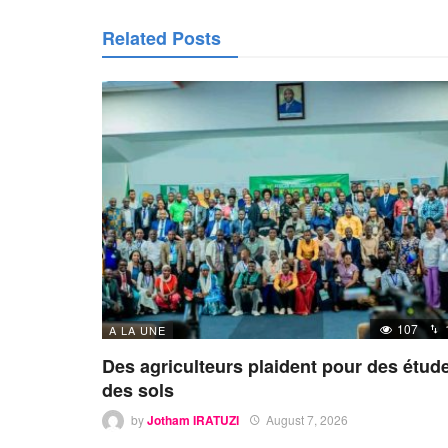
Related Posts
107
A LA UNE
Des agriculteurs plaident pour des étud
des sols
by
Jotham IRATUZI
August 7, 2026