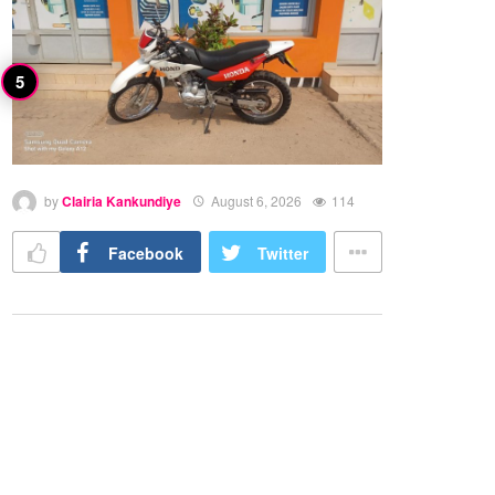
by
Clairia Kankundiye
August 6, 2026
114
Facebook
Twitter