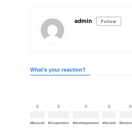
admin
Follow
What's your reaction?
0
0
0
0
0
#Burundi
#Coopération
#Developpement
#Societé
Electio