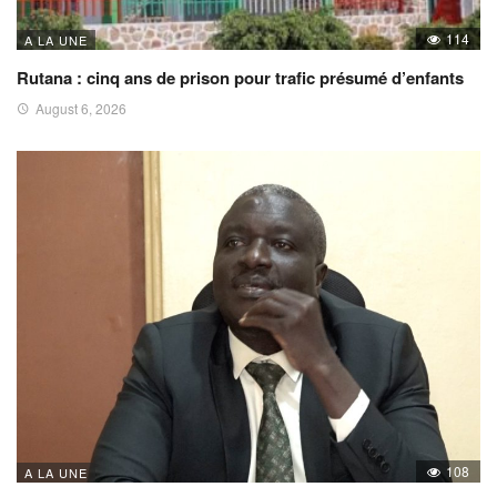
114
A LA UNE
Rutana : cinq ans de prison pour trafic présumé d’enfants
August 6, 2026
108
A LA UNE