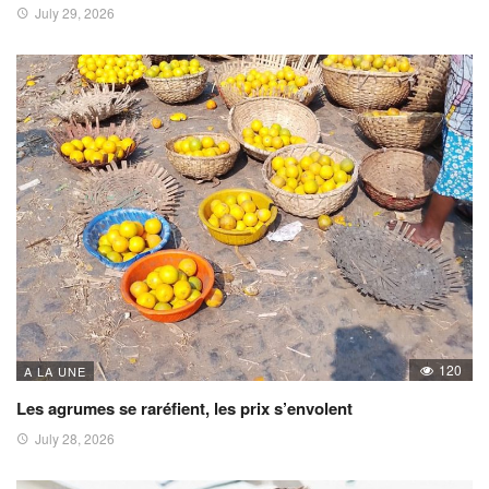
July 29, 2026
120
A LA UNE
Les agrumes se raréfient, les prix s’envolent
July 28, 2026