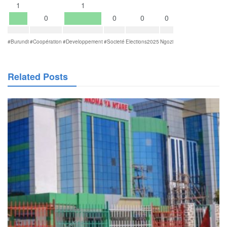
1
1
0
0
0
0
#Burundi
#Coopération
#Developpement
#Societé
Elections2025
Ngozi
Related Posts