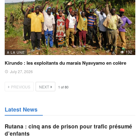
132
A LA UNE
Kirundo : les exploitants du marais Nyavyamo en colère
July 27, 2026
PREVIOUS
NEXT
1
of
80
Latest News
Rutana : cinq ans de prison pour trafic présumé
d’enfants