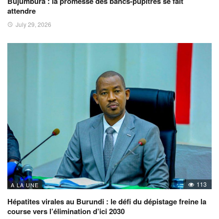
Bujumbura : la promesse des bancs-pupitres se fait
attendre
July 29, 2026
113
A LA UNE
Hépatites virales au Burundi : le défi du dépistage freine la
course vers l’élimination d’ici 2030