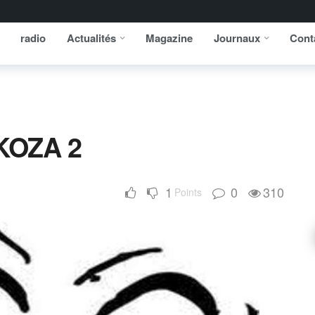
radio
Actualités
Magazine
Journaux
Cont
KOZA 2
1
0
310
Points