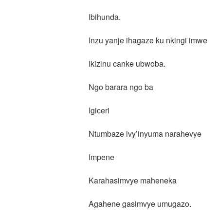
Ibihunda.
Inzu yanje ihagaze ku nkingi imwe
Ikizinu canke ubwoba.
Ngo barara ngo ba
Igiceri
Ntumbaze ivy’inyuma narahevye
Impene
Karahasimvye maheneka
Agahene gasimvye umugazo.