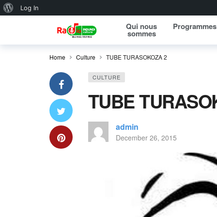
About WordPress
Log In
Qui nous
Programmes
sommes
Home
Culture
TUBE TURASOKOZA 2
CULTURE
TUBE TURASO
admin
December 26, 2015