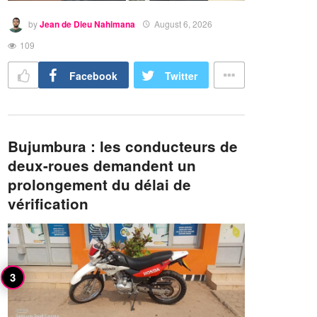
by
Jean de Dieu Nahimana
August 6, 2026
109
Facebook
Twitter
Bujumbura : les conducteurs de
deux-roues demandent un
prolongement du délai de
vérification