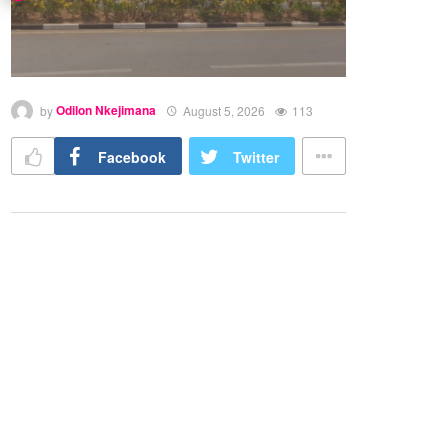
by
Odilon Nkejimana
August 5, 2026
113
Facebook
Twitter