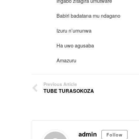
Ingabo zitagira umutware
Babiri badatana mu ndagano
Izuru n’umunwa
Ha uwo agusaba
Amazuru
Previous Article
TUBE TURASOKOZA
admin
Follow