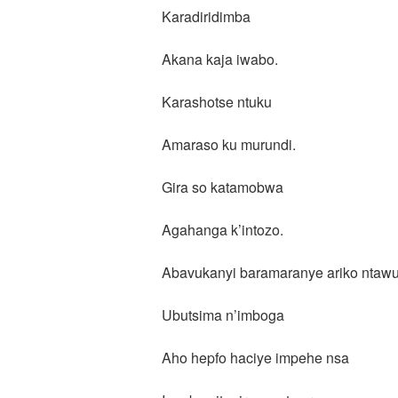
Karadiridimba
Akana kaja iwabo.
Karashotse ntuku
Amaraso ku murundi.
Gira so katamobwa
Agahanga k’intozo.
Abavukanyi baramaranye ariko ntaw
Ubutsima n’imboga
Aho hepfo haciye impehe nsa