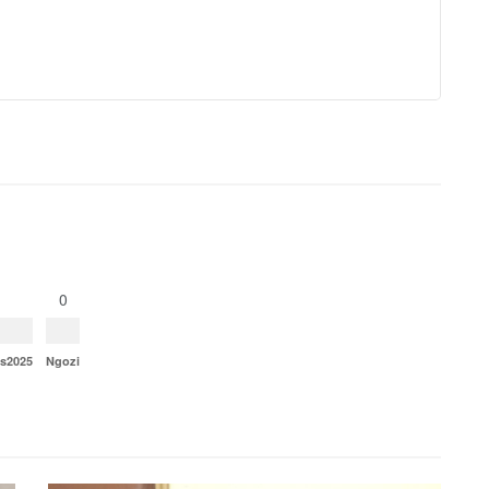
0
ns2025
Ngozi