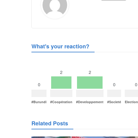
What's your reaction?
2
2
0
0
0
#Burundi
#Coopération
#Developpement
#Societé
Electio
Related Posts