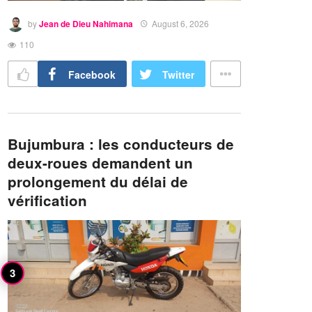
by
Jean de Dieu Nahimana
August 6, 2026
110
Facebook
Twitter
Bujumbura : les conducteurs de
deux-roues demandent un
prolongement du délai de
vérification