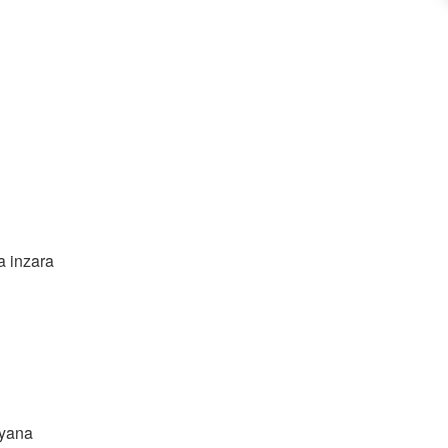
a inzara
dyana