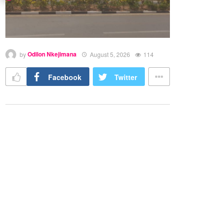
by
Odilon Nkejimana
August 5, 2026
114
Facebook
Twitter