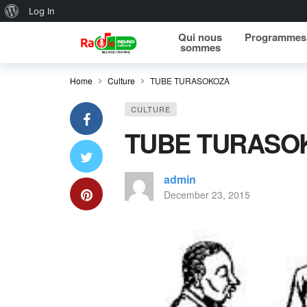
About WordPress
Log In
Qui nous
Programmes
sommes
Home
Culture
TUBE TURASOKOZA
CULTURE
TUBE TURASO
admin
December 23, 2015