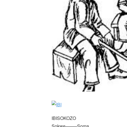
IBISOKOZO
Sokwe——–Soma