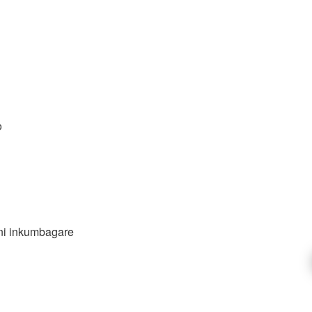
o
ni inkumbagare