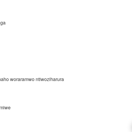
nga
naho woraramwo ntiwoziharura
umiwe