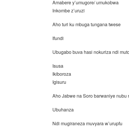
Amabere y’umugore/ umukobwa
Inkombe z’uruzi
Aho turi ku mbuga tungana twese
Ifundi
Ubugabo buva hasi nokuriza ndi mut
Isusa
Ikiboroza
Igisuru
Aho Jabwe na Soro barwaniye nubu 
Ubuhanza
Ndi mugiraneza muvyara w’urupfu