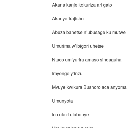
Akana kanje kokuriza ari gato
Akanyarirajisho
Abeza bahetse n’ubusage ku mutwe
Umurima w’ibigori uhetse
Ntaco umfyurira amaso sindaguha
Imyenge y’inzu
Mvuye kwikura Bushoro aca anyoma
Umunyota
Ico utazi utabonye