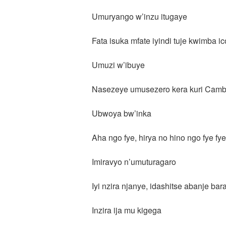
Umuryango w’inzu itugaye
Fata isuka mfate iyindi tuje kwimba i
Umuzi w’ibuye
Nasezeye umusezero kera kuri Camb
Ubwoya bw’inka
Aha ngo fye, hirya no hino ngo fye fy
Imiravyo n’umuturagaro
Iyi nzira njanye, idashitse abanje bar
Inzira ija mu kigega