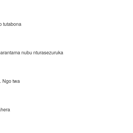
co tutabona
arantama nubu nturasezuruka
e. Ngo twa
ahera