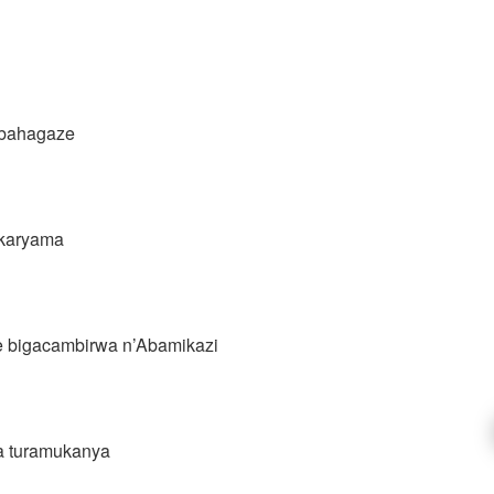
 bahagaze
karyama
re bigacambirwa n’Abamikazi
ra turamukanya