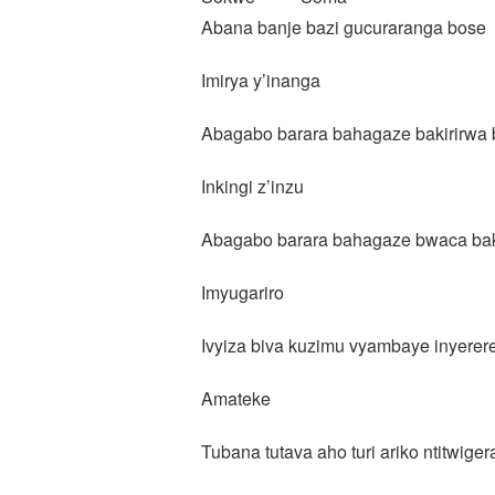
Abana banje bazi gucuraranga bose
Imirya y’inanga
Abagabo barara bahagaze bakirirwa
Inkingi z’inzu
Abagabo barara bahagaze bwaca ba
Imyugariro
Ivyiza biva kuzimu vyambaye inyere
Amateke
Tubana tutava aho turi ariko ntitwige