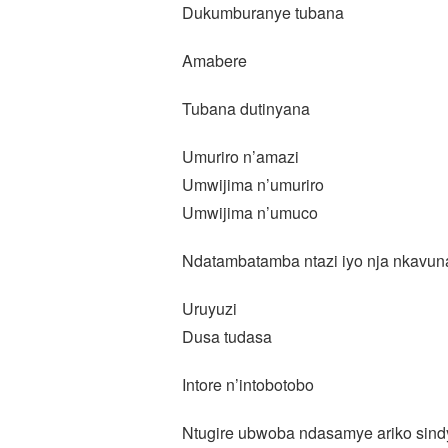
Dukumburanye tubana
Amabere
Tubana dutinyana
Umuriro n’amazi
Umwijima n’umuriro
Umwijima n’umuco
Ndatambatamba ntazi iyo nja nkavun
Uruyuzi
Dusa tudasa
Intore n’intobotobo
Ntugire ubwoba ndasamye ariko sin