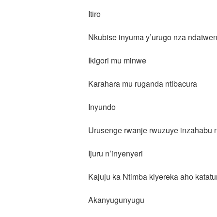
Itiro
Nkubise inyuma y’urugo nza ndatwe
Ikigori mu minwe
Karahara mu ruganda ntibacura
Inyundo
Urusenge rwanje rwuzuye inzahabu 
Ijuru n’inyenyeri
Kajuju ka Ntimba kiyereka aho katat
Akanyugunyugu