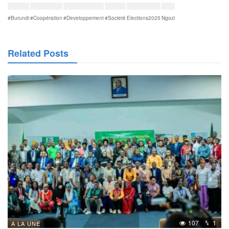
#Burundi
#Coopération
#Developpement
#Societé
Elections2025
Ngozi
Related Posts
107
1
A LA UNE