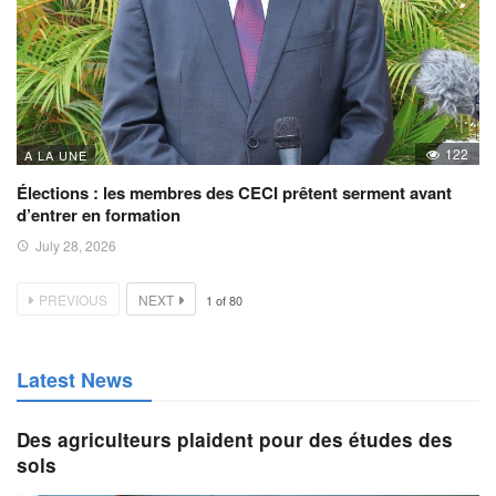
122
A LA UNE
Élections : les membres des CECI prêtent serment avant
d’entrer en formation
July 28, 2026
PREVIOUS
NEXT
1
of
80
Latest News
Des agriculteurs plaident pour des études des
sols