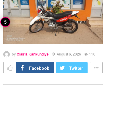
by
Clairia Kankundiye
August 6, 2026
116
Facebook
Twitter