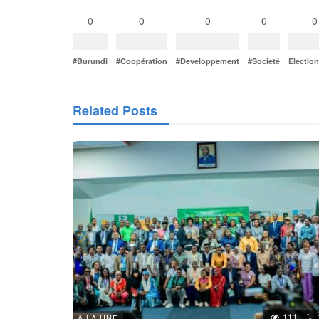
0
0
0
0
0
#Burundi
#Coopération
#Developpement
#Societé
Electio
Related Posts
111
A LA UNE