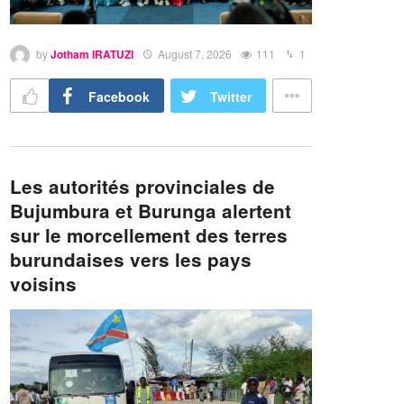
by
Jotham IRATUZI
August 7, 2026
111
1
Facebook
Twitter
Les autorités provinciales de
Bujumbura et Burunga alertent
sur le morcellement des terres
burundaises vers les pays
voisins