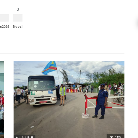
0
ns2025
Ngozi
1
109
A LA UNE