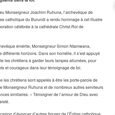
e feu Monseigneur Joachim Ruhuna, l’archevêque de
ise catholique du Burundi a rendu hommage à cet illustre
ation célébrée à la cathédrale Christ-Roi de
archevêque émérite, Monseigneur Simon Ntamwana,
 différents horizons. Dans son homélie, il s’est appuyé
vite les chrétiens à garder leurs lampes allumées, pour
ants et courageux dans leur témoignage de foi.
es chrétiens sont appelés à être les porte-parole de
 de Monseigneur Ruhuna et de nombreux autres serviteurs
ances similaires. « Témoigner de l’amour de Dieu avec
sisté.
asion d’évoquer d’autres figures de l’Église catholique