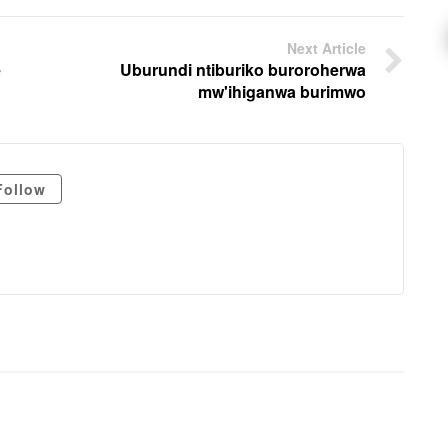
Next Article
e
Uburundi ntiburiko buroroherwa
mw'ihiganwa burimwo
Follow