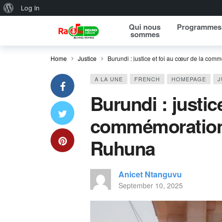
About WordPress
Log In
Qui nous
Programmes
sommes
Home
Justice
Burundi : justice et foi au cœur de la c
A LA UNE
FRENCH
HOMEPAGE
J
Burundi : justic
commémoration 
Ruhuna
Anicet Ntanguvu
September 10, 2025