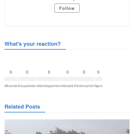
Follow
What's your reaction?
0
0
0
0
0
0
#Burundi
#Coopération
#Developpement
#Societé
Elections2025
Ngozi
Related Posts