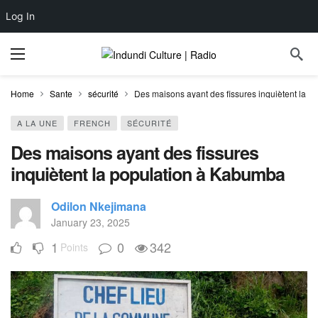
Log In
Home
Sante
sécurité
Des maisons ayant des fissures inquiètent la 
A LA UNE
FRENCH
SÉCURITÉ
Des maisons ayant des fissures
inquiètent la population à Kabumba
Odilon Nkejimana
January 23, 2025
1
0
342
Points