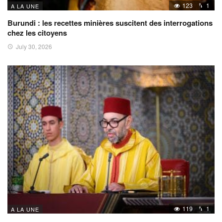
123
1
A LA UNE
Burundi : les recettes minières suscitent des interrogations
chez les citoyens
July 30, 2026
119
1
A LA UNE