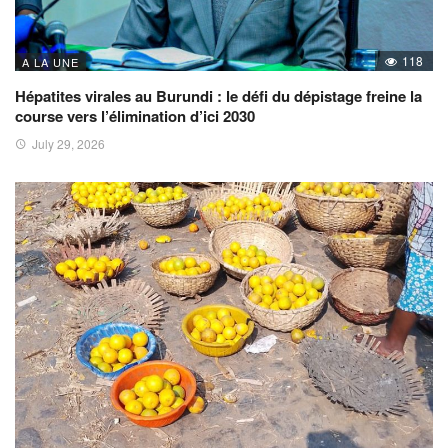
118
A LA UNE
Hépatites virales au Burundi : le défi du dépistage freine la
course vers l’élimination d’ici 2030
July 29, 2026