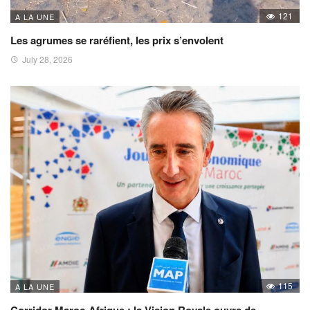
121
A LA UNE
Les agrumes se raréfient, les prix s’envolent
July 28, 2026
115
A LA UNE
Corridor Maroc-Afrique : la Vision Royale ouvre de