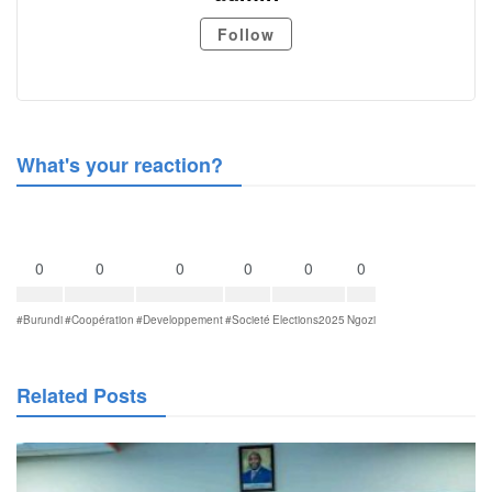
Follow
What's your reaction?
0
0
0
0
0
0
#Burundi
#Coopération
#Developpement
#Societé
Elections2025
Ngozi
Related Posts