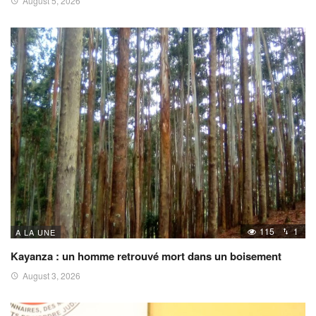
August 5, 2026
115
1
A LA UNE
Kayanza : un homme retrouvé mort dans un boisement
August 3, 2026