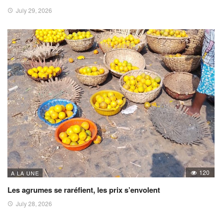
July 29, 2026
120
A LA UNE
Les agrumes se raréfient, les prix s’envolent
July 28, 2026