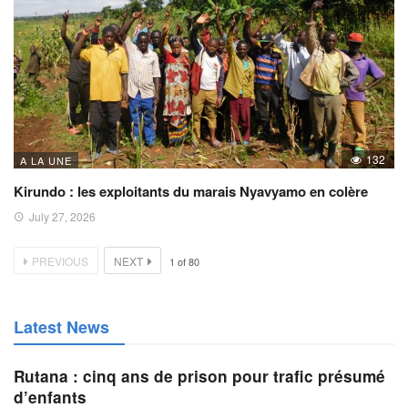
132
A LA UNE
Kirundo : les exploitants du marais Nyavyamo en colère
July 27, 2026
PREVIOUS
NEXT
1
of
80
Latest News
Rutana : cinq ans de prison pour trafic présumé
d’enfants