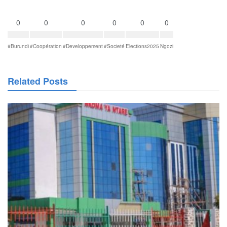
0
0
0
0
0
0
#Burundi
#Coopération
#Developpement
#Societé
Elections2025
Ngozi
Related Posts