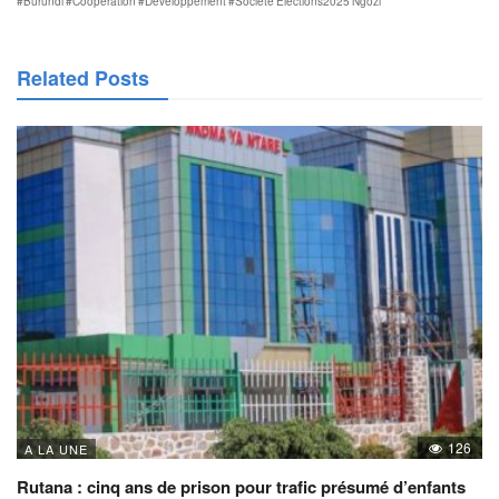
#Burundi
#Coopération
#Developpement
#Societé
Elections2025
Ngozi
Related Posts
126
A LA UNE
Rutana : cinq ans de prison pour trafic présumé d’enfants