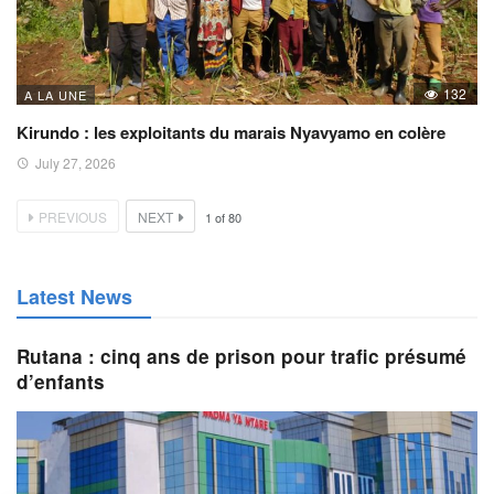
132
A LA UNE
Kirundo : les exploitants du marais Nyavyamo en colère
July 27, 2026
PREVIOUS
NEXT
1
of
80
Latest News
Rutana : cinq ans de prison pour trafic présumé
d’enfants