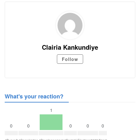
Clairia Kankundiye
Follow
What's your reaction?
1
0
0
0
0
0