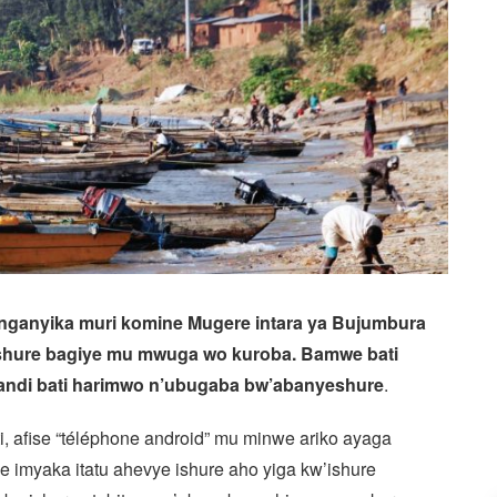
nganyika muri komine Mugere intara ya Bujumbura
hure bagiye mu mwuga wo kuroba. Bamwe bati
andi bati harimwo n’ubugaba bw’abanyeshure
.
ti, afise “téléphone android” mu minwe ariko ayaga
ze imyaka itatu ahevye ishure aho yiga kw’ishure