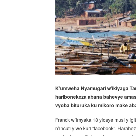
K’umweha Nyamugari w’ikiyaga Ta
haribonekeza abana bahevye amas
vyoba bituruka ku mikoro make ab
Franck w’imyaka 18 yicaye musi y’igi
n’incuti yiwe kuri “facebook”. Harahe