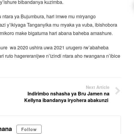
 vy’ishure bibandanya kuzimba.
u ntara ya Bujumbura, hari imwe mu miryango
azi y’ikiyaga Tanganyika mu myaka ya vuba, ibishobora
mikoro make bigatuma hari abana baheba amashure.
shure wa 2020 ushira uwa 2021 urugero rw’abaheba
 ruto hagereranijwe n’izindi ntara aho rwangana n’ibice
Next Article
Indirimbo nshasha ya Bru Jamen na
Kellyna ibandanya iryohera abakunzi
mana
Follow