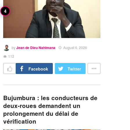
by
Jean de Dieu Nahimana
August 6, 2026
112
Facebook
Twitter
Bujumbura : les conducteurs de
deux-roues demandent un
prolongement du délai de
vérification