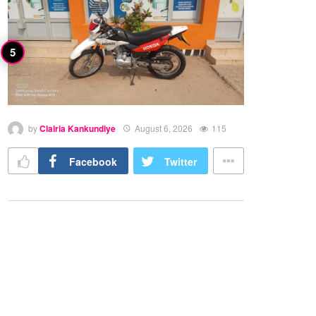
by
Clairia Kankundiye
August 6, 2026
115
Facebook
Twitter