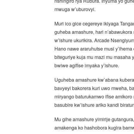
nshingiro rya Rubura. Inyuma yo gu
mwuga w’uburovyi.
Muri ico gice cegereye ikiyaga Tang
guheba amashure, hari n’abawukora 
w’ishure ukurikira. Arcade Nsengiyu
Hano nawe araruhutse musi y’ihema 
biteguriye kuja mu mazi mu masaha y
bwiwe agifise imyaka y’ishure.
Uguheba amashure kw’abana kuber
bavyeyi bakorera kuri uwo mweha, b
miryango baturukamwo ifise amikoro
basubire kw’ishure ariko kandi birat
Mu gihe amashure yimirije gutangur
amakenga ko hashobora kugira bam