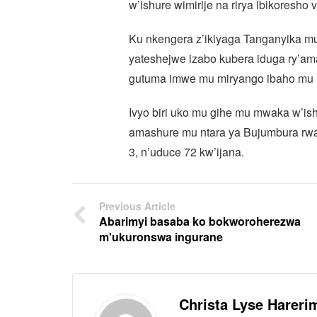
w’ishure wimirije na rirya ibikoresho
Ku nkengera z’ikiyaga Tanganyika m
yateshejwe izabo kubera iduga ry’am
gutuma imwe mu miryango ibaho mu 
Ivyo biri uko mu gihe mu mwaka w’i
amashure mu ntara ya Bujumbura rwari
3, n’uduce 72 kw’ijana.
Previous Article
Abarimyi basaba ko bokworoherezwa
m'ukuronswa ingurane
Christa Lyse Hareri