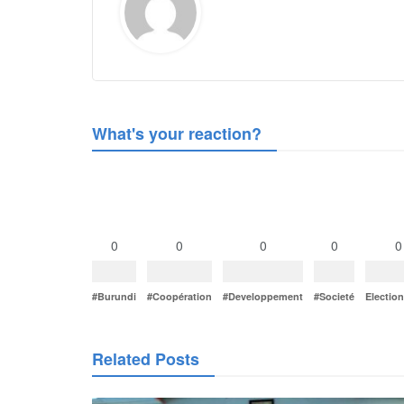
What's your reaction?
0
0
0
0
0
#Burundi
#Coopération
#Developpement
#Societé
Electio
Related Posts