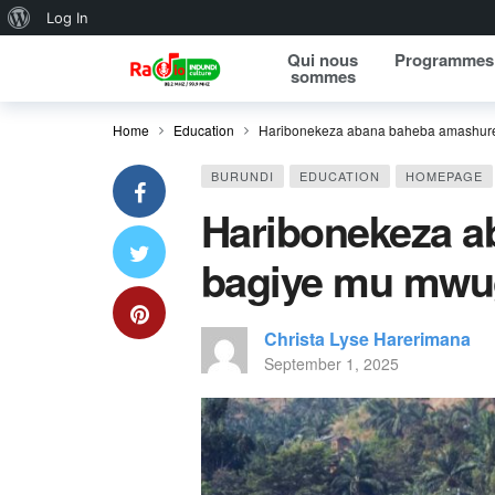
About WordPress
Log In
Qui nous
Programmes
sommes
Home
Education
Haribonekeza abana baheba amashur
BURUNDI
EDUCATION
HOMEPAGE
Haribonekeza 
bagiye mu mwu
Christa Lyse Harerimana
September 1, 2025