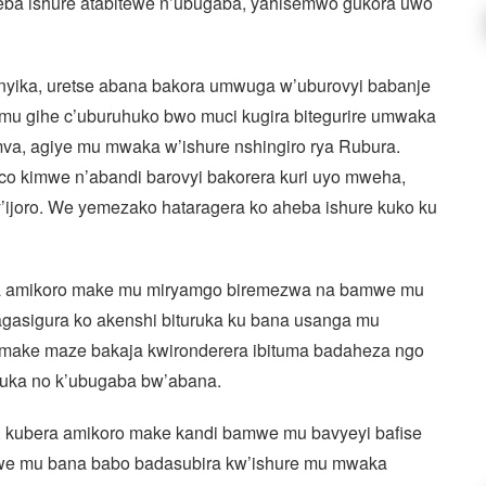
heba ishure atabitewe n’ubugaba, yahisemwo gukora uwo
anyika, uretse abana bakora umwuga w’uburovyi babanje
mu gihe c’uburuhuko bwo muci kugira bitegurire umwaka
mva, agiye mu mwaka w’ishure nshingiro rya Rubura.
co kimwe n’abandi barovyi bakorera kuri uyo mweha,
’ijoro. We yemezako hataragera ko aheba ishure kuko ku
a amikoro make mu miryamgo biremezwa na bamwe mu
agasigura ko akenshi bituruka ku bana usanga mu
 make maze bakaja kwironderera ibituma badaheza ngo
uruka no k’ubugaba bw’abana.
a, kubera amikoro make kandi bamwe mu bavyeyi bafise
we mu bana babo badasubira kw’ishure mu mwaka