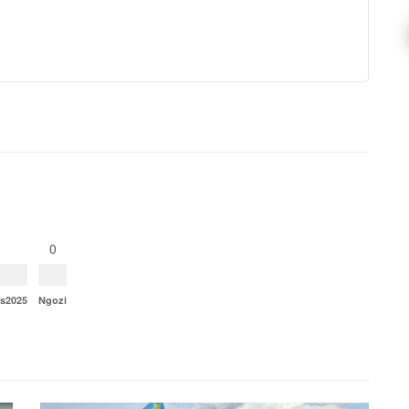
0
ns2025
Ngozi