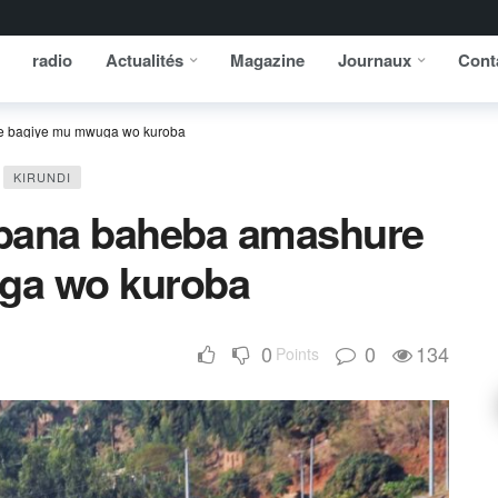
radio
Actualités
Magazine
Journaux
Cont
e bagiye mu mwuga wo kuroba
KIRUNDI
abana baheba amashure
ga wo kuroba
0
0
134
Points