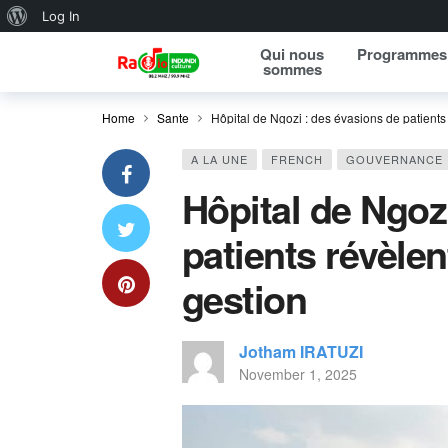
About WordPress
Log In
Qui nous
Programmes
sommes
Home
Sante
Hôpital de Ngozi : des évasions de patients 
A LA UNE
FRENCH
GOUVERNANCE
Hôpital de Ngoz
patients révèlen
gestion
Jotham IRATUZI
November 1, 2025