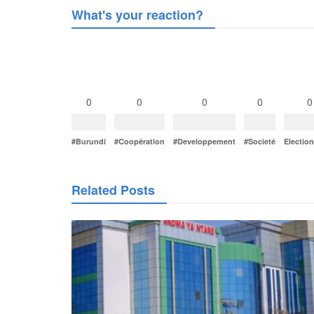
What's your reaction?
0
0
0
0
0
#Burundi
#Coopération
#Developpement
#Societé
Electio
Related Posts