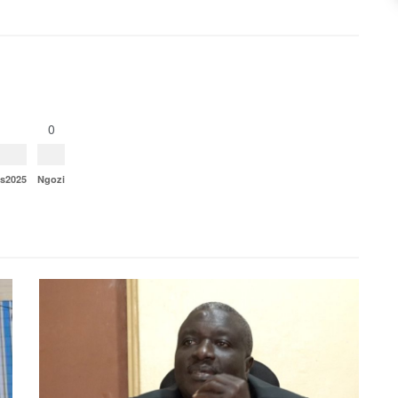
0
ns2025
Ngozi