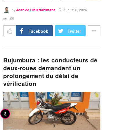
by
Jean de Dieu Nahimana
August 6, 2026
109
Facebook
Twitter
Bujumbura : les conducteurs de
deux-roues demandent un
prolongement du délai de
vérification