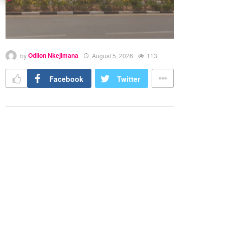
by
Odilon Nkejimana
August 5, 2026
113
Facebook
Twitter