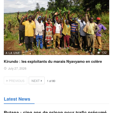
132
A LA UNE
Kirundo : les exploitants du marais Nyavyamo en colère
July 27, 2026
PREVIOUS
NEXT
1
of
80
Latest News
Rutana : cinq ans de prison pour trafic présumé