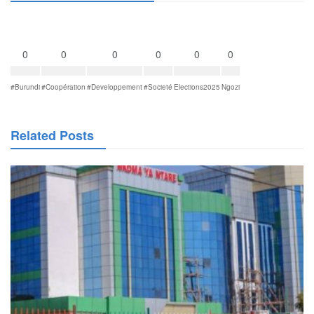
0
0
0
0
0
0
#Burundi
#Coopération
#Developpement
#Societé
Elections2025
Ngozi
Related Posts