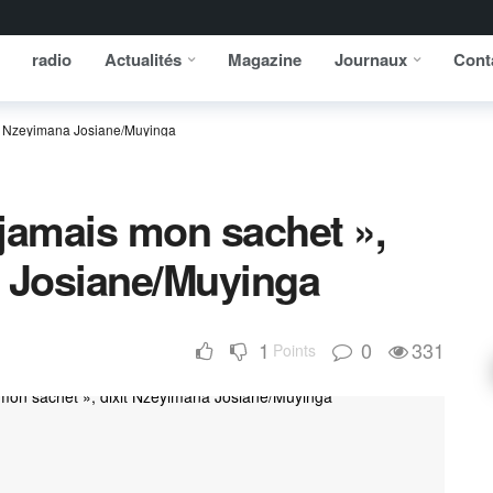
radio
Actualités
Magazine
Journaux
Cont
xit Nzeyimana Josiane/Muyinga
i jamais mon sachet »,
a Josiane/Muyinga
1
0
331
Points