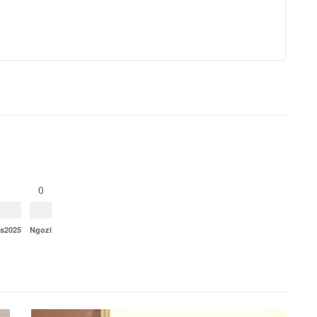
0
ns2025
Ngozi