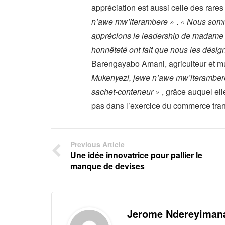
appréciation est aussi celle des ra
n’awe mw’iterambere »
.
« Nous somm
apprécions le leadership de madame 
honnêteté ont fait que nous les dési
Barengayabo Amani, agriculteur et m
Mukenyezi, jewe n’awe mw’iteramber
sachet-conteneur »
, grâce auquel el
pas dans l’exercice du commerce trans
Previous Article
Une idée innovatrice pour pallier le
manque de devises
Jerome Ndereyiman