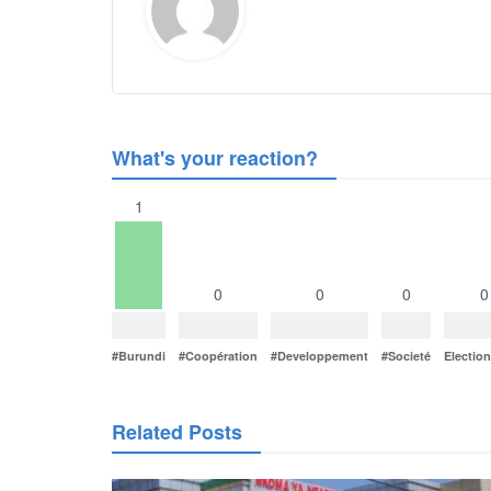
What's your reaction?
1
0
0
0
0
#Burundi
#Coopération
#Developpement
#Societé
Electio
Related Posts