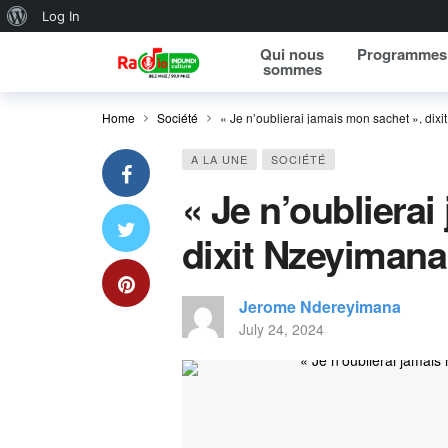
About WordPress
Log In
Qui nous
Programmes
sommes
Home
Société
« Je n’oublierai jamais mon sachet », di
A LA UNE
SOCIÉTÉ
« Je n’oubliera
dixit Nzeyiman
Jerome Ndereyimana
July 24, 2024