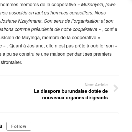
res hommes membres de la coopérative
« Mukenyezi, jewe
es associés en tant qu’hommes conseillers. Nous
Josiane Nzeyimana. Son sens de l’organisation et son
gnations comme présidente de notre coopérative »
, confie
usicien de Muyinga, membre de la coopérative
«
e »
. Quant à Josiane, elle n’est pas prête à oublier son
«
le a pu se construire une maison pendant ses premiers
frontalier.
Next Article
La diaspora burundaise dotée de
nouveaux organes dirigeants
a
Follow