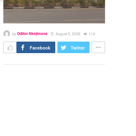
by
Odilon Nkejimana
August 5, 2026
114
Facebook
Twitter