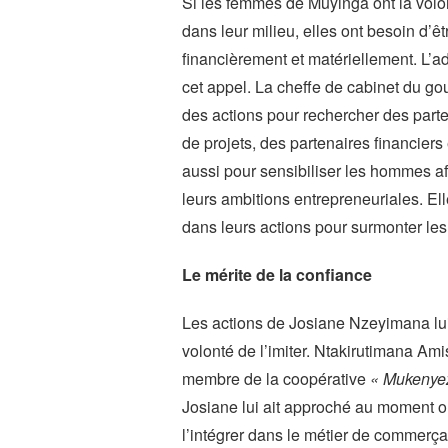
Si les femmes de Muyinga ont la volont
dans leur milieu, elles ont besoin d
financièrement et matériellement. L’ad
cet appel. La cheffe de cabinet du g
des actions pour rechercher des parte
de projets, des partenaires financiers
aussi pour sensibiliser les hommes afi
leurs ambitions entrepreneuriales. E
dans leurs actions pour surmonter les
Le mérite de la confiance
Les actions de Josiane Nzeyimana lui 
volonté de l’imiter. Ntakirutimana Ami
membre de la coopérative
« Mukenyez
Josiane lui ait approché au moment où 
l’intégrer dans le métier de commerçan