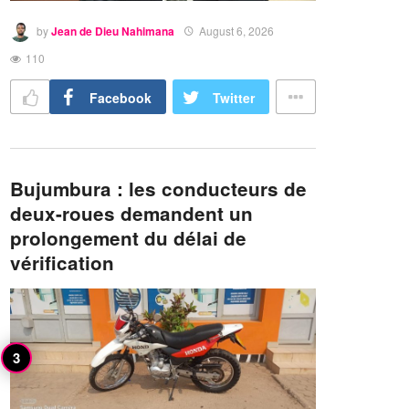
by
Jean de Dieu Nahimana
August 6, 2026
110
Facebook
Twitter
Bujumbura : les conducteurs de
deux-roues demandent un
prolongement du délai de
vérification