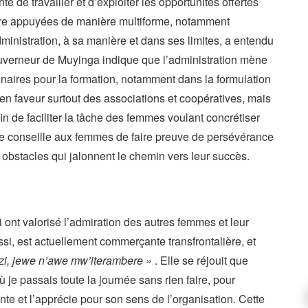
é de travailler et d’exploiter les opportunités offertes
’être appuyées de manière multiforme, notamment
ministration, à sa manière et dans ses limites, a entendu
ouverneur de Muyinga indique que l’administration mène
naires pour la formation, notamment dans la formulation
 en faveur surtout des associations et coopératives, mais
n de faciliter la tâche des femmes voulant concrétiser
lle conseille aux femmes de faire preuve de persévérance
 obstacles qui jalonnent le chemin vers leur succès.
ont valorisé l’admiration des autres femmes et leur
ssi, est actuellement commerçante transfrontalière, et
i, jewe n’awe mw’iterambere »
. Elle se réjouit que
je passais toute la journée sans rien faire, pour
te et l’apprécie pour son sens de l’organisation. Cette