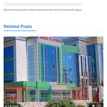
#Burundi
#Coopération
#Developpement
#Societé
Elections2025
Ngozi
Related Posts
120
A LA UNE