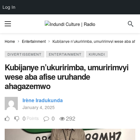
Log In
Home
Entertainment
Kubijanye n’ukuririmba, umuririmvyi wese aba af
DIVERTISSEMENT
ENTERTAINMENT
KIRUNDI
Kubijanye n’ukuririmba, umuririmvyi
wese aba afise uruhande
ahagazemwo
Irène Iradukunda
January 4, 2025
0
0
292
Points