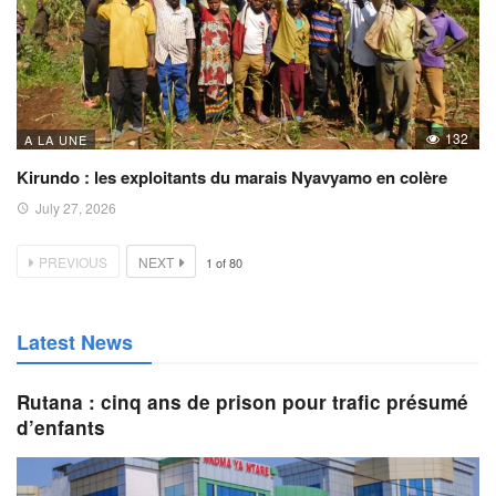
132
A LA UNE
Kirundo : les exploitants du marais Nyavyamo en colère
July 27, 2026
PREVIOUS
NEXT
1
of
80
Latest News
Rutana : cinq ans de prison pour trafic présumé
d’enfants