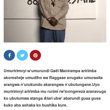
Umuririmvyi w’umurundi Gaël Manirampa aririmba
akoresheje umudiho wa Raggaae avugako umurasita
arangwa n’urukundo akarangwa n’ubutungane.Uyo
muririmvyi aririmba mu rurimi rw’icongereza aranavuga
ko ubutumwa atanga Atari ubw’ abarundi gusa gusa
kuko aba ashaka ko bushika kure.