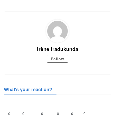
Irène Iradukunda
Follow
What's your reaction?
0
0
0
0
0
0