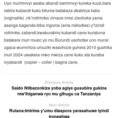
Uyo muririmvyi asaba abandi baririmvyi kureka kuza bara
rabira kubandi kuko bituma batakaza akabirya kabo
(orginalite) ,nk’indirimbo zimaze imisi zisohoka yama
asanga bagenda biba ingoma (ama mélodies) y”izindi
ndirimbo zabandi,kwakurabira kubandi cane kuratuma
batakara muri music yo mu Burundi usohotse uno munsi
ugaca wumviriza umuziki wasohoze guhera 2010 gushika
muri 2024 uwakera niwo mwiza cane kuko ata kuraba
ivyabandi (copier – coller ) bagira cane.
Previous Article
Saido Ntibazonkiza yoba agiye gusubira gukina
mw'ihiganwa ryo mu gihugu ca Tanzaniya
Next Article
Rutana:Imirima y'umu diaspora yarasahuwe iyindi
ironeshwa