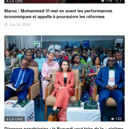
119
1
A LA UNE
Maroc : Mohammed VI met en avant les performances
économiques et appelle à poursuivre les réformes
July 30, 2026
122
A LA UNE
Diaspora panafricaine : le Burundi veut faire de la « sixième