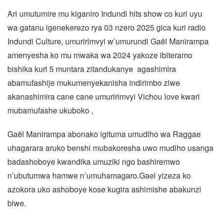
Ari umutumire mu kiganiro Indundi hits show co kuri uyu
wa gatanu igenekerezo rya 03 nzero 2025 gica kuri radio
Indundi Culture, umuririmvyi w’umurundi Gaël Manirampa
amenyesha ko mu mwaka wa 2024 yakoze ibiteramo
bishika kuri 5 muntara zitandukanye agashimira
abamufashije mukumenyekanisha indirimbo ziwe
akanashimira cane cane umuririmvyi Vichou love kwari
mubamufashe ukuboko ,
Gaël Manirampa abonako igituma umudiho wa Raggae
uhagarara aruko benshi mubakoresha uwo mudiho usanga
badashoboye kwandika umuziki ngo bashiremwo
n’ubutumwa hamwe n’umuhamagaro.Gael yizeza ko
azokora uko ashoboye kose kugira ashimishe abakunzi
biwe.