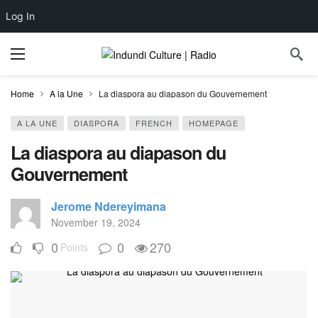
Log In
Home
A la Une
La diaspora au diapason du Gouvernement
A LA UNE
DIASPORA
FRENCH
HOMEPAGE
La diaspora au diapason du
Gouvernement
Jerome Ndereyimana
November 19, 2024
0
0
270
Points