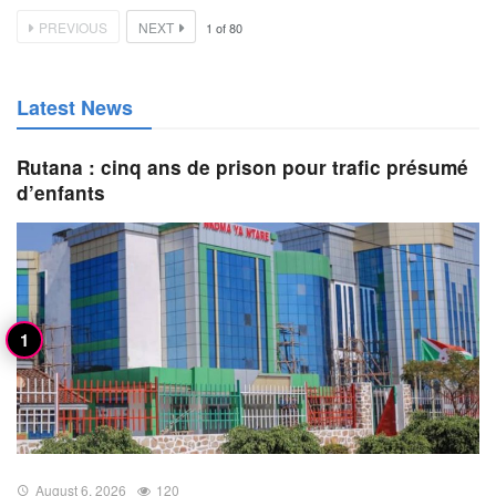
PREVIOUS
NEXT
1
of
80
Latest News
Rutana : cinq ans de prison pour trafic présumé
d’enfants
August 6, 2026
120