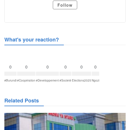
Follow
What's your reaction?
0
0
0
0
0
0
#Burundi
#Coopération
#Developpement
#Societé
Elections2025
Ngozi
Related Posts