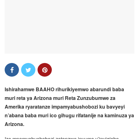
Ishirahamwe BAAHO rihurikiyemwo abarundi baba
muri reta ya Arizona muri Reta Zunzubumwe za
Amerika ryaratanze impamyabushobozi ku bavyeyi
n’abana baba muri ico gihugu rifatanije na kaminuza ya
Arizona.
Izo mpamyabushobozi zatanzwe inyuma y’inyigisho