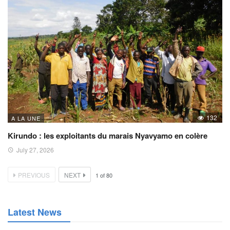
132
A LA UNE
Kirundo : les exploitants du marais Nyavyamo en colère
July 27, 2026
PREVIOUS
NEXT
1
of
80
Latest News