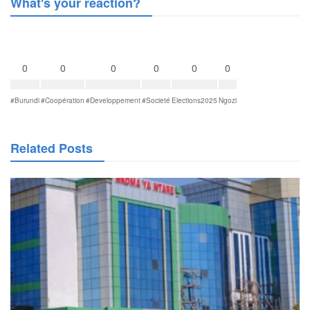
What's your reaction?
0
0
0
0
0
0
#Burundi
#Coopération
#Developpement
#Societé
Elections2025
Ngozi
Related Posts