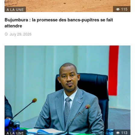
115
A LA UNE
Bujumbura : la promesse des bancs-pupitres se fait
attendre
July 29, 2026
113
A LA UNE