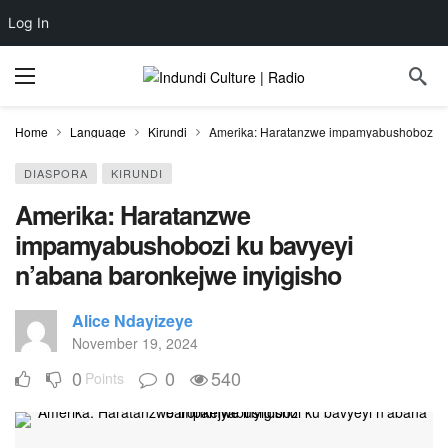
Log In
Home
Language
Kirundi
Amerika: Haratanzwe impamyabushobozi ku
DIASPORA
KIRUNDI
Amerika: Haratanzwe
impamyabushobozi ku bavyeyi
n’abana baronkejwe inyigisho
Alice Ndayizeye
November 19, 2024
0
0
540
Points