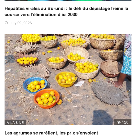
Hépatites virales au Burundi : le défi du dépistage freine la
course vers l’élimination d’ici 2030
July 29, 2026
120
A LA UNE
Les agrumes se raréfient, les prix s’envolent