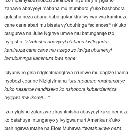
zahawe abavyeyi n’abana mu ntumbero y’uko bashobora
gufasha neza abana babo gukurikira ivyirwa vya kaminuza
cane cane abari mu bisata vy’ubuhinga “sciences”‘ nk’uko
bisigurwa na Julie Ngiriye umwe mu batunganije izo
nyigisho.
“zizofasha abavyeyi n’abana kwitegurira
kaminuza cane cane mu nzego zo kwiga ubumenyi
bw’ubuhinga kaminuza bwa none”
Iciyumviro gisa n’igishimangirwa n’umwe mu bagize inama
nyobozi Jeanne Nizigiyimana
“uru rupapuro rurahambaye
kuko nasanze handitseko ko nshobora kubandaniriza
ivyigwa mw’ikoreji…”
Izo nyigisho zatanzwe zirashimisha abavyeyi kuko bemeza
ko batahuye intunganyo y’ivyigwa muri Amerika nk’uko
bishingirwa intahe na Élois Muhirwa
“twatahukiwe neza