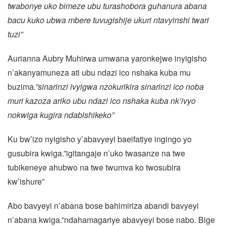
twabonye uko bimeze ubu turashobora guhanura abana
bacu kuko ubwa mbere tuvugishije ukuri ntavyinshi twari
tuzi”
Aurianna Aubry Muhirwa umwana yaronkejwe inyigisho
n’akanyamuneza ati ubu ndazi ico nshaka kuba mu
buzima
.”sinarinzi ivyigwa nzokurikira sinarinzi ico noba
muri kazoza ariko ubu ndazi ico nshaka kuba nk’ivyo
nokwiga kugira ndabishikeko”
Ku bw’izo nyigisho y’abavyeyi baeifatiye ingingo yo
gusubira kwiga.”igitangaje n’uko twasanze na twe
tubikeneye ahubwo na twe twumva ko twosubira
kw’ishure”
Abo bavyeyi n’abana bose bahimiriza abandi bavyeyi
n’abana kwiga.”ndahamagariye abavyeyi bose nabo. Bige