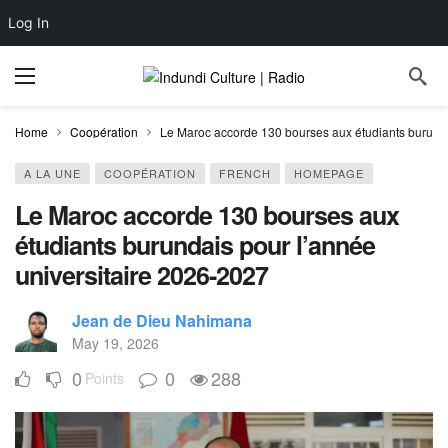
Log In
Home
Coopération
Le Maroc accorde 130 bourses aux étudiants burunda
A LA UNE
COOPÉRATION
FRENCH
HOMEPAGE
Le Maroc accorde 130 bourses aux
étudiants burundais pour l’année
universitaire 2026-2027
Jean de Dieu Nahimana
May 19, 2026
0
0
288
Points