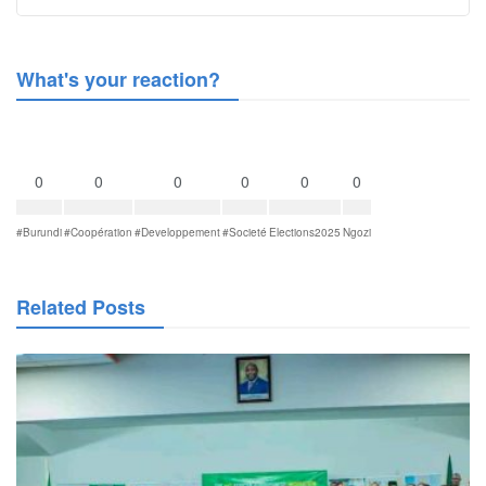
What's your reaction?
0
0
0
0
0
0
#Burundi
#Coopération
#Developpement
#Societé
Elections2025
Ngozi
Related Posts