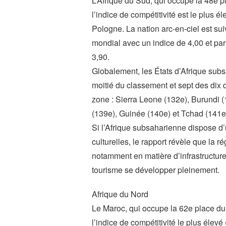
L’Afrique du Sud, qui occupe la 48e p
l’indice de compétitivité est le plus él
Pologne. La nation arc-en-ciel est su
mondial avec un indice de 4,00 et par
3,90.
Globalement, les États d’Afrique su
moitié du classement et sept des dix 
zone : Sierra Leone (132e), Burundi (
(139e), Guinée (140e) et Tchad (141e
Si l’Afrique subsaharienne dispose d’u
culturelles, le rapport révèle que la r
notamment en matière d’infrastructures,
tourisme se développer pleinement.
Afrique du Nord
Le Maroc, qui occupe la 62e place du 
l’indice de compétitivité le plus élevé