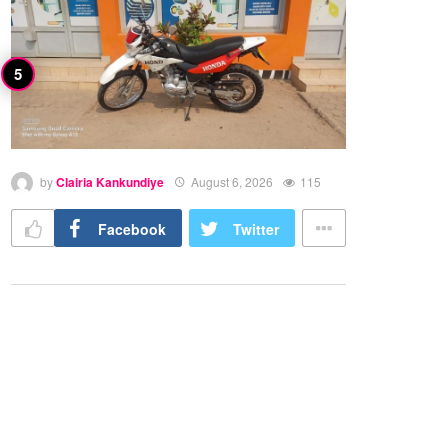
by
Clairia Kankundiye
August 6, 2026
115
Facebook
Twitter