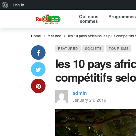
About WordPress
Log In
Qui nous
Programmes
sommes
Home
featured
les 10 pays africains les plus compétitifs
FEATURED
SOCIÉTÉ
TOURISME
les 10 pays afri
compétitifs sel
admin
January 24, 2016