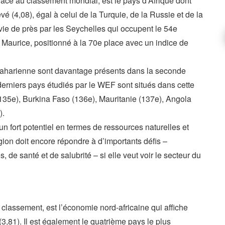
lace au classement mondial, est le pays d’Afrique dont
evé (4,08), égal à celui de la Turquie, de la Russie et de la
ivie de près par les Seychelles qui occupent le 54e
 Maurice, positionné à la 70e place avec un indice de
bsaharienne sont davantage présents dans la seconde
derniers pays étudiés par le WEF sont situés dans cette
135e), Burkina Faso (136e), Mauritanie (137e), Angola
).
n fort potentiel en termes de ressources naturelles et
égion doit encore répondre à d’importants défis –
 de santé et de salubrité – si elle veut voir le secteur du
classement, est l’économie nord-africaine qui affiche
 (3,81). Il est également le quatrième pays le plus