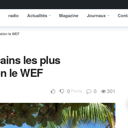
radio
Actualités
Magazine
Journaux
Cont
 selon le WEF
cains les plus
on le WEF
0
0
301
Points