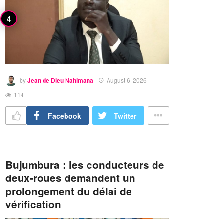
by
Jean de Dieu Nahimana
August 6, 2026
114
Facebook
Twitter
Bujumbura : les conducteurs de
deux-roues demandent un
prolongement du délai de
vérification