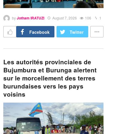
by
Jotham IRATUZI
August 7, 2026
106
1
Facebook
Twitter
Les autorités provinciales de
Bujumbura et Burunga alertent
sur le morcellement des terres
burundaises vers les pays
voisins