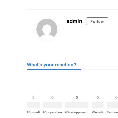
admin
Follow
What's your reaction?
0
0
0
0
0
#Burundi
#Coopération
#Developpement
#Societé
Electio