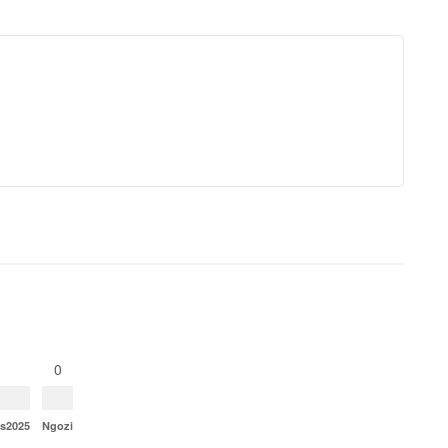
0
ns2025
Ngozi