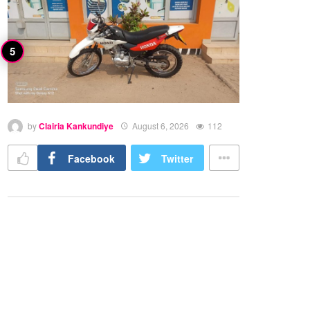
by
Clairia Kankundiye
August 6, 2026
112
Facebook
Twitter