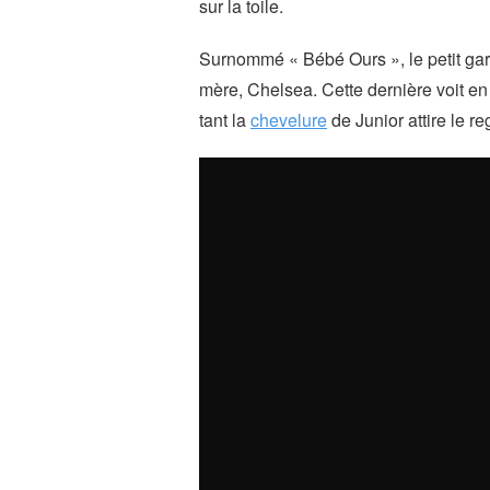
sur la toile.
Surnommé « Bébé Ours », le petit ga
mère, Chelsea. Cette dernière voit en 
tant la
chevelure
de Junior attire le r