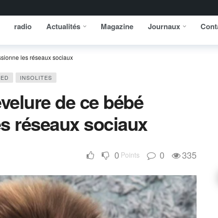
radio
Actualités
Magazine
Journaux
Cont
ssionne les réseaux sociaux
RED
INSOLITES
evelure de ce bébé
es réseaux sociaux
0
0
335
Points