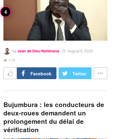
by
Jean de Dieu Nahimana
August 6, 2026
110
Facebook
Twitter
Bujumbura : les conducteurs de
deux-roues demandent un
prolongement du délai de
vérification