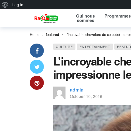
About WordPress
Log In
Qui nous
Programmes
sommes
Home
featured
L’incroyable chevelure de ce bébé impre
CULTURE
ENTERTAINMENT
FEATU
L’incroyable ch
impressionne l
admin
October 10, 2016