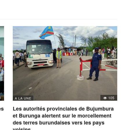
1
105
A LA UNE
es
Les autorités provinciales de Bujumbura
et Burunga alertent sur le morcellement
des terres burundaises vers les pays
voisins