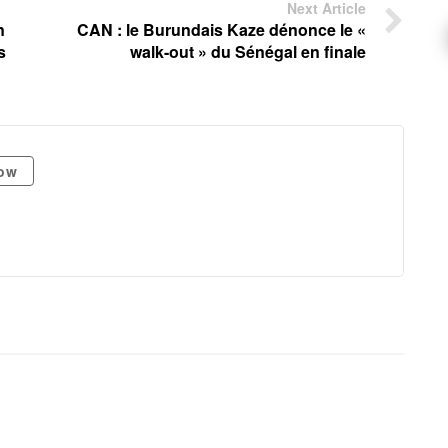
Next Article
n
CAN : le Burundais Kaze dénonce le «
s
walk-out » du Sénégal en finale
low