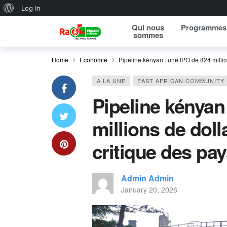
About WordPress
Log In
Qui nous
Programmes
sommes
Home
Economie
Pipeline kényan : une IPO de 824 millio
A LA UNE
EAST AFRICAN COMMUNITY
Pipeline kényan
millions de doll
critique des pay
Admin Admin
January 20, 2026