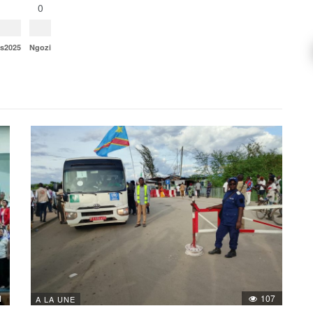
0
ns2025
Ngozi
1
107
A LA UNE