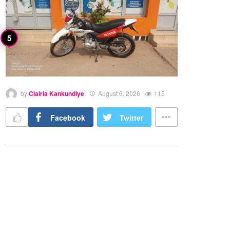
by
Clairia Kankundiye
August 6, 2026
115
Facebook
Twitter