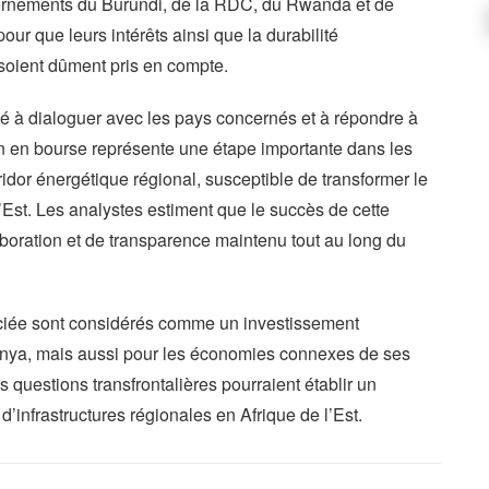
uvernements du Burundi, de la RDC, du Rwanda et de
r que leurs intérêts ainsi que la durabilité
 soient dûment pris en compte.
 à dialoguer avec les pays concernés et à répondre à
on en bourse représente une étape importante dans les
ridor énergétique régional, susceptible de transformer le
’Est. Les analystes estiment que le succès de cette
aboration et de transparence maintenu tout au long du
ociée sont considérés comme un investissement
enya, mais aussi pour les économies connexes de ses
es questions transfrontalières pourraient établir un
d’infrastructures régionales en Afrique de l’Est.