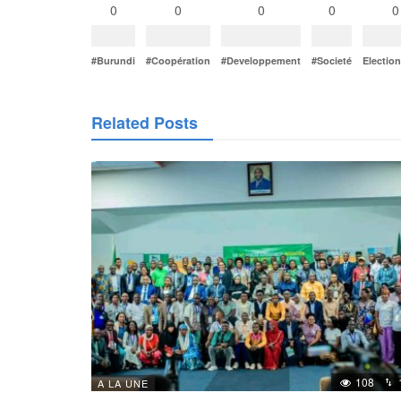
0
0
0
0
0
#Burundi
#Coopération
#Developpement
#Societé
Electio
Related Posts
108
A LA UNE