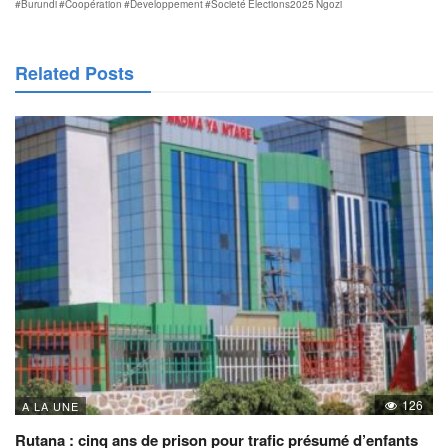
#Burundi
#Coopération
#Developpement
#Societé
Elections2025
Ngozi
Related Posts
126
A LA UNE
Rutana : cinq ans de prison pour trafic présumé d’enfants