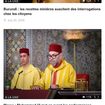
124
1
A LA UNE
Burundi : les recettes minières suscitent des interrogations
chez les citoyens
July 30, 2026
119
1
A LA UNE