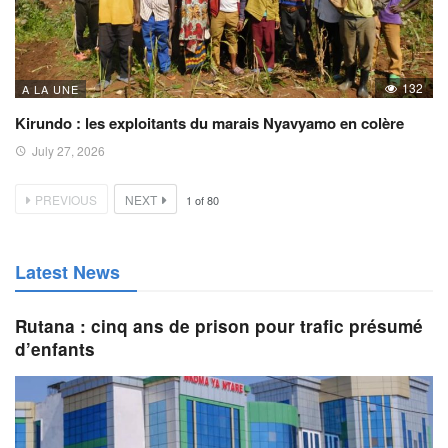
132
A LA UNE
Kirundo : les exploitants du marais Nyavyamo en colère
July 27, 2026
PREVIOUS
NEXT
1
of
80
Latest News
Rutana : cinq ans de prison pour trafic présumé
d’enfants