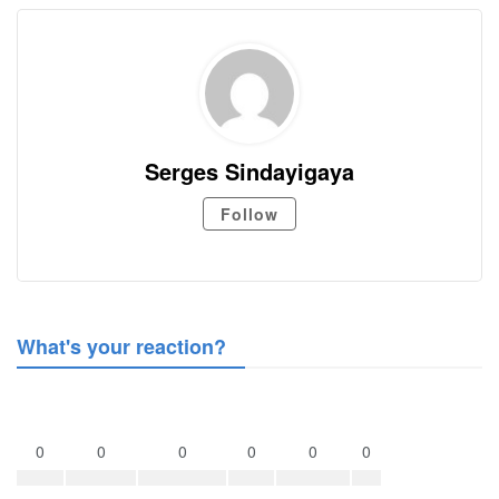
Serges Sindayigaya
Follow
What's your reaction?
0
0
0
0
0
0