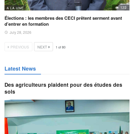
122
A LA UNE
Élections : les membres des CECI prêtent serment avant
d’entrer en formation
July 28, 2026
PREVIOUS
NEXT
1
of
80
Latest News
Des agriculteurs plaident pour des études des
sols