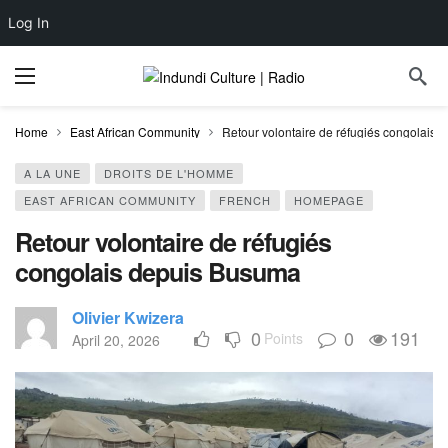
Log In
Home
East African Community
Retour volontaire de réfugiés congolais
A LA UNE
DROITS DE L'HOMME
EAST AFRICAN COMMUNITY
FRENCH
HOMEPAGE
Retour volontaire de réfugiés
congolais depuis Busuma
Olivier Kwizera
0
0
191
Points
April 20, 2026