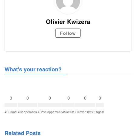
Olivier Kwizera
Follow
What's your reaction?
0
0
0
0
0
0
#Burundi
#Coopération
#Developpement
#Societé
Elections2025
Ngozi
Related Posts