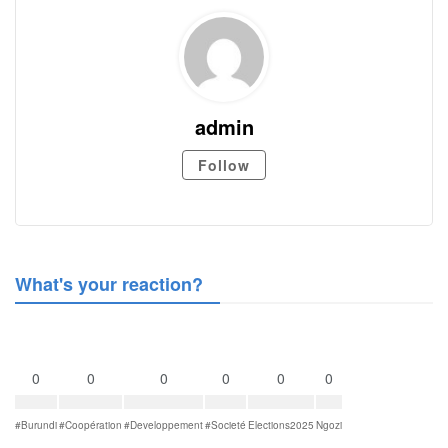
admin
Follow
What's your reaction?
0
0
0
0
0
0
#Burundi
#Coopération
#Developpement
#Societé
Elections2025
Ngozi