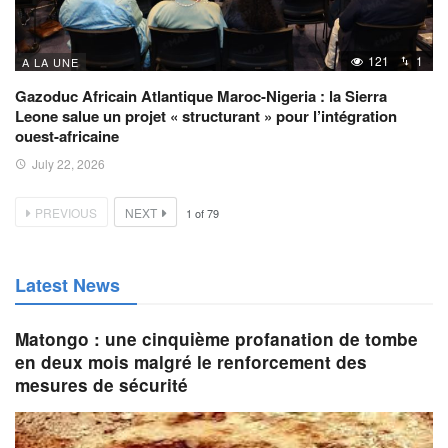
121
1
A LA UNE
Gazoduc Africain Atlantique Maroc-Nigeria : la Sierra
Leone salue un projet « structurant » pour l’intégration
ouest-africaine
July 22, 2026
PREVIOUS
NEXT
1
of
79
Latest News
Matongo : une cinquième profanation de tombe
en deux mois malgré le renforcement des
mesures de sécurité