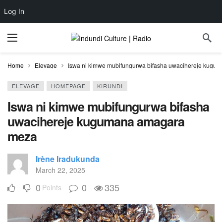
Log In
Home
Elevage
Iswa ni kimwe mubifungurwa bifasha uwacihereje kug
ELEVAGE
HOMEPAGE
KIRUNDI
Iswa ni kimwe mubifungurwa bifasha
uwacihereje kugumana amagara
meza
Irène Iradukunda
March 22, 2025
0
0
335
Points