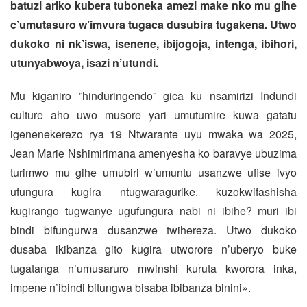
batuzi ariko kubera tuboneka amezi make nko mu gihe
c’umutasuro w’imvura tugaca dusubira tugakena. Utwo
dukoko ni nk’iswa, isenene, ibijogoja, intenga, ibihori,
utunyabwoya, isazi n’utundi.
Mu kiganiro ”hinduringendo” gica ku nsamirizi Indundi
culture aho uwo musore yari umutumire kuwa gatatu
igenenekerezo rya 19 Ntwarante uyu mwaka wa 2025,
Jean Marie Nshimirimana amenyesha ko baravye ubuzima
turimwo mu gihe umubiri w’umuntu usanzwe ufise ivyo
ufungura kugira ntugwaragurike. kuzokwifashisha
kugirango tugwanye ugufungura nabi ni ibihe? muri ibi
bindi bifungurwa dusanzwe twihereza. Utwo dukoko
dusaba ikibanza gito kugira utworore n’uberyo buke
tugatanga n’umusaruro mwinshi kuruta kworora inka,
impene n’ibindi bitungwa bisaba ibibanza binini».