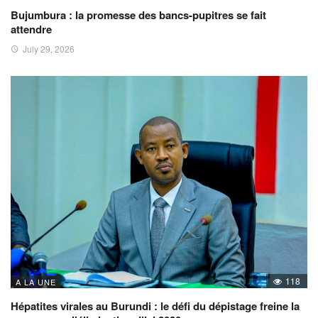
Bujumbura : la promesse des bancs-pupitres se fait
attendre
July 29, 2026
118
A LA UNE
Hépatites virales au Burundi : le défi du dépistage freine la