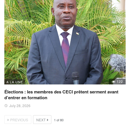
122
A LA UNE
Élections : les membres des CECI prêtent serment avant
d’entrer en formation
July 28, 2026
PREVIOUS
NEXT
1
of
80