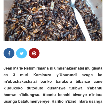
Jean Marie Nshimirimana ni umushakashatsi mu gisata
ca 3 muri Kaminuza y’Uburundi avuga ko
m’ubushakashatsi bariko barakora bibanze cane
k’udukoko dutoduto dusanzwe turibwa n’abantu
hamwe n’ibitungwa. Abantu benshi bivanye n’intara
usanga batatumenyereye. Hariho n’izindi ntara usanga