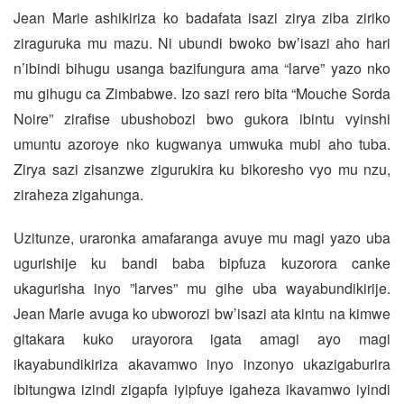
Jean Marie ashikiriza ko badafata isazi zirya ziba ziriko
ziraguruka mu mazu. Ni ubundi bwoko bw’isazi aho hari
n’ibindi bihugu usanga bazifungura ama “larve” yazo nko
mu gihugu ca Zimbabwe. Izo sazi rero bita “Mouche Sorda
Noire” zirafise ubushobozi bwo gukora ibintu vyinshi
umuntu azoroye nko kugwanya umwuka mubi aho tuba.
Zirya sazi zisanzwe zigurukira ku bikoresho vyo mu nzu,
ziraheza zigahunga.
Uzitunze, uraronka amafaranga avuye mu magi yazo uba
ugurishije ku bandi baba bipfuza kuzorora canke
ukagurisha inyo ”larves” mu gihe uba wayabundikirije.
Jean Marie avuga ko ubworozi bw’isazi ata kintu na kimwe
gitakara kuko urayorora igata amagi ayo magi
ikayabundikiriza akavamwo inyo inzonyo ukazigaburira
ibitungwa izindi zigapfa iyipfuye igaheza ikavamwo iyindi