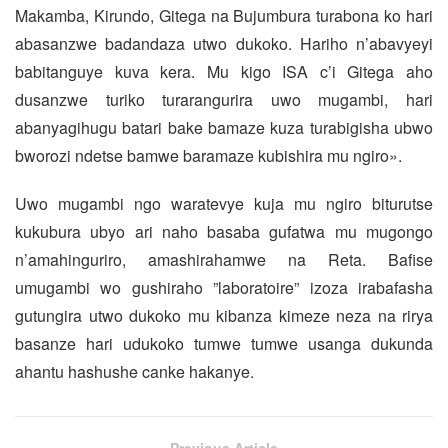
Makamba, Kirundo, Gitega na Bujumbura turabona ko hari
abasanzwe badandaza utwo dukoko. Hariho n’abavyeyi
babitanguye kuva kera. Mu kigo ISA c’i Gitega aho
dusanzwe turiko turarangurira uwo mugambi, hari
abanyagihugu batari bake bamaze kuza turabigisha ubwo
bworozi ndetse bamwe baramaze kubishira mu ngiro».
Uwo mugambi ngo waratevye kuja mu ngiro biturutse
kukubura ubyo ari naho basaba gufatwa mu mugongo
n’amahinguriro, amashirahamwe na Reta. Bafise
umugambi wo gushiraho ”laboratoire” izoza irabafasha
gutungira utwo dukoko mu kibanza kimeze neza na rirya
basanze hari udukoko tumwe tumwe usanga dukunda
ahantu hashushe canke hakanye.