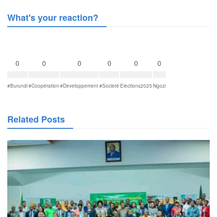
What's your reaction?
0
0
0
0
0
0
#Burundi
#Coopération
#Developpement
#Societé
Elections2025
Ngozi
Related Posts