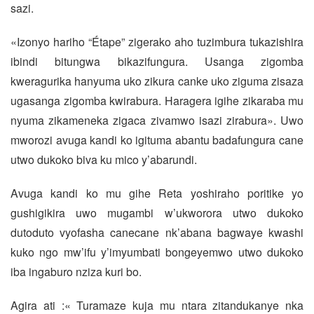
sazi.
«Izonyo hariho “Étape” zigerako aho tuzimbura tukazishira
ibindi bitungwa bikazifungura. Usanga zigomba
kweragurika hanyuma uko zikura canke uko ziguma zisaza
ugasanga zigomba kwirabura. Haragera igihe zikaraba mu
nyuma zikameneka zigaca zivamwo isazi zirabura». Uwo
mworozi avuga kandi ko igituma abantu badafungura cane
utwo dukoko biva ku mico y’abarundi.
Avuga kandi ko mu gihe Reta yoshiraho poritike yo
gushigikira uwo mugambi w’ukworora utwo dukoko
dutoduto vyofasha canecane nk’abana bagwaye kwashi
kuko ngo mw’ifu y’imyumbati bongeyemwo utwo dukoko
iba ingaburo nziza kuri bo.
Agira ati :« Turamaze kuja mu ntara zitandukanye nka