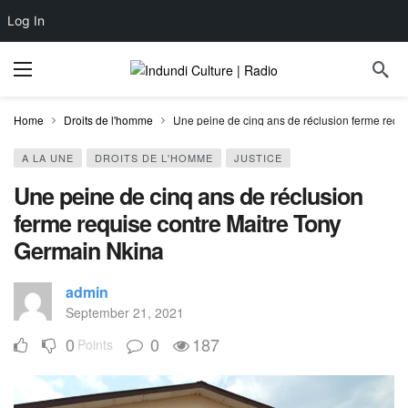
Log In
Home
Droits de l'homme
Une peine de cinq ans de réclusion ferme requ
A LA UNE
DROITS DE L'HOMME
JUSTICE
Une peine de cinq ans de réclusion
ferme requise contre Maitre Tony
Germain Nkina
admin
September 21, 2021
0
0
187
Points