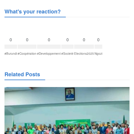
What's your reaction?
0
0
0
0
0
0
#Burundi
#Coopération
#Developpement
#Societé
Elections2025
Ngozi
Related Posts