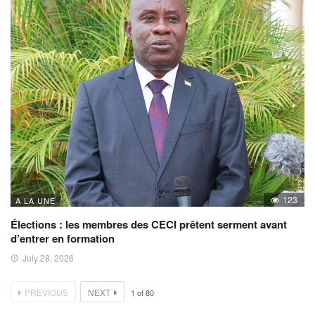
123
A LA UNE
Élections : les membres des CECI prêtent serment avant
d’entrer en formation
July 28, 2026
PREVIOUS
NEXT
1
of
80